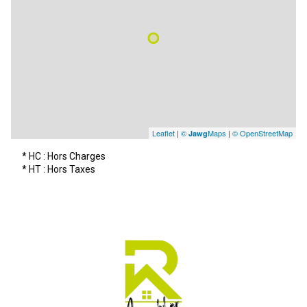
Leaflet
|
©
Maps
|
© OpenStreetMap
Jawg
* HC : Hors Charges
* HT : Hors Taxes