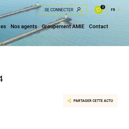
0
SE CONNECTER
FR
ces
Nos agents
Groupement AMIE
Contact
4
PARTAGER CETTE ACTU