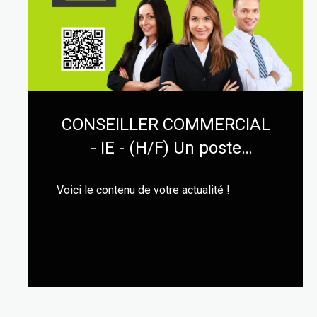
CONSEILLER COMMERCIAL
- IE - (H/F) Un poste
disponible pour le secteur
Voici le contenu de votre actualité !
de l'Hérault 34
LIRE CETTE ACTU