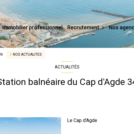
Devenir Conseiller
Immobilier professionnel
Recrutement
Nos agen
Affilier Mon Agence
Je Crée Mon Agence
ON
NOS ACTUALITES
ACTUALITÉS
Station balnéaire du Cap d'Agde 3
Le Cap d'Agde