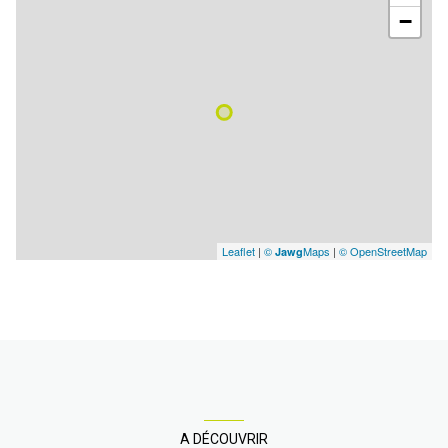
Hangar
6.27 m²
−
Hangar
123.87 m²
Hangar
223.55 m²
Hangar
34.5 m²
Hangar
27.79 m²
Hangar
28.22 m²
Hangar
28.96 m²
Hangar
7.21 m²
Annexe
15.27 m²
Leaflet
|
©
Maps
|
© OpenStreetMap
Jawg
Annexe
2.94 m²
Annexe
8.47 m²
Hangar
6.22 m²
Hangar
3.53 m²
Annexe
15.98 m²
A DÉCOUVRIR