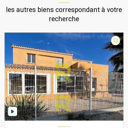
Hangar
1.41 m²
les autres biens correspondant à votre
Hangar
1.12 m²
recherche