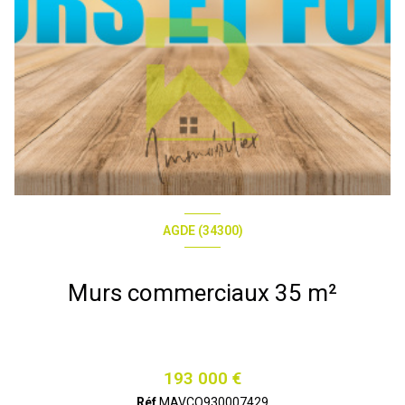
AGDE (34300)
Murs commerciaux 35 m²
193 000 €
Réf
MAVCO930007429