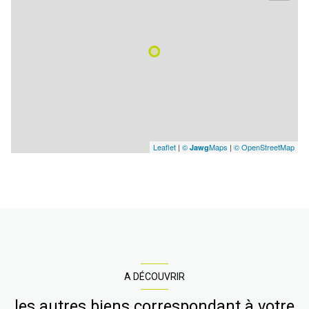
Leaflet
|
©
Maps
|
© OpenStreetMap
Jawg
A DÉCOUVRIR
les autres biens correspondant à votre