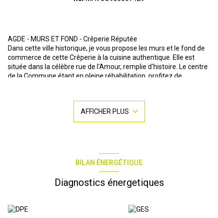
AGDE - MURS ET FOND - Crêperie Réputée
Dans cette ville historique, je vous propose les murs et le fond de
commerce de cette Crêperie à la cuisine authentique. Elle est
située dans la célèbre rue de l'Amour, remplie d'histoire. Le centre
de la Commune étant en pleine réhabilitation, profitez de
l'occasion pour investir !!! Magnifique outil de travail offrant une
salle aux charmes authentiques, une cuisine professionnelle
équipée, ainsi qu’une belle terrasse agréable. Le matériel est cédé
AFFICHER PLUS
avec le fond, actuellement exploité en crêperie traditionnelle,
cette belle affaire renommée est prête à continuer à très bien
travailler comme depuis de nombreuses années avec une
évolution de chiffre d’affaire constante.
Pour un plus de confort, possibilité d'acquérir au-dessus du
restaurant un appartement en duplex type T3 à 99.000€
BILAN ÉNERGÉTIQUE
Possibilité d'avoir un accompagnement et une formation par les
propriétaires.
Diagnostics énergetiques
Contact : Alain MERLO au O6 18 O3 24 2O