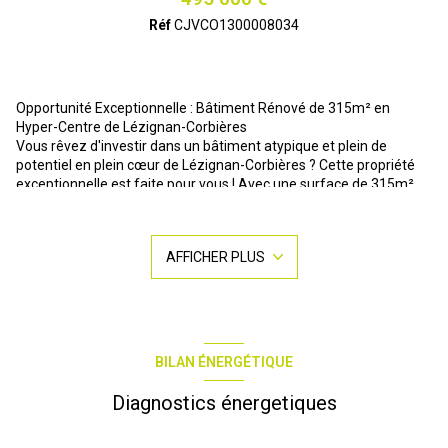
Réf
CJVCO1300008034
Opportunité Exceptionnelle : Bâtiment Rénové de 315m² en
Hyper-Centre de Lézignan-Corbières
Vous rêvez d'investir dans un bâtiment atypique et plein de
potentiel en plein cœur de Lézignan-Corbières ? Cette propriété
exceptionnelle est faite pour vous ! Avec une surface de 315m²
répartie comme suit: au rez-de-chaussée un magnifique bar
"PUB" avec un emplacement terrasse de 80 M2 avec parasols
éclairés, ensuite vous trouverez 2 appartements T2 et T3 avec
AFFICHER PLUS
accès indépendant répartis sur 2 niveaux, ce bâtiment offre une
multitude de possibilités d'aménagement. l'immeuble situé dans
la continuité de la cour intérieure pourrait faire projet de cuisine
professionnelle .(brasserie restauration)
Année de construction : 1996.
État général : Rénové avec soin pour offrir un cadre de vie
BILAN ÉNERGÉTIQUE
agréable et moderne.
Expositions : Orienté au Sud pour une luminosité optimale tout au
Diagnostics énergetiques
long de la journée.
Les caractéristiques de ce bien :