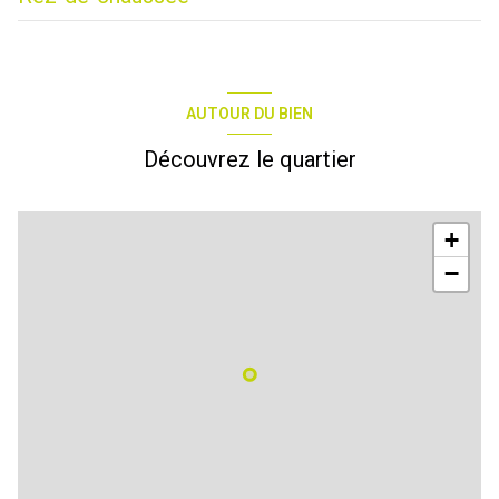
surface de vente
15 m²
reserve
11 m²
AUTOUR DU BIEN
surface de stockage
43 m²
Découvrez le quartier
+
−