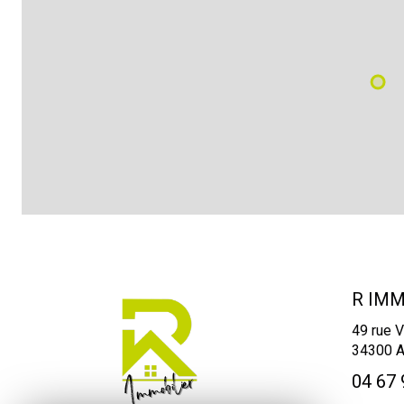
R IMM
49 rue V
34300
04 67 