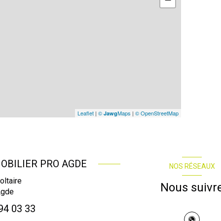
Leaflet
|
©
Maps
|
© OpenStreetMap
Jawg
OBILIER PRO AGDE
NOS RÉSEAUX
oltaire
Nous suivr
Agde
94 03 33