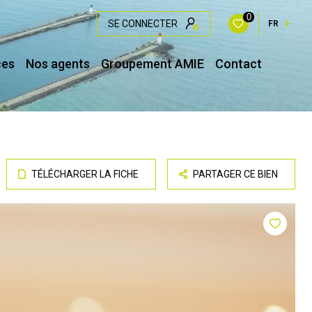
0
SE CONNECTER
FR
ces
Nos agents
Groupement AMIE
Contact
TÉLÉCHARGER LA FICHE
PARTAGER CE BIEN