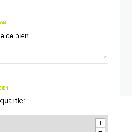
ION
e ce bien
m²
m²
BIEN
quartier
+
−