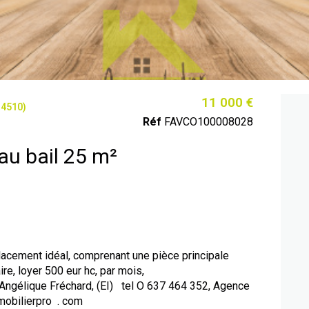
11 000 €
4510)
Réf
FAVCO100008028
Cession de droit au bail 25 m²
mplacement idéal, comprenant une pièce principale
ire, loyer 500 eur hc, par mois,
, Angélique Fréchard, (EI) tel O 637 464 352, Agence
mobilierpro . com