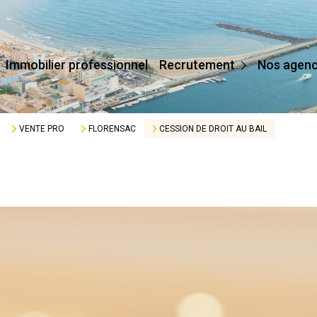
Devenir Conseiller
Immobilier professionnel
Recrutement
Nos agen
Affilier Mon Agence
Je Crée Mon Agence
VENTE PRO
FLORENSAC
CESSION DE DROIT AU BAIL