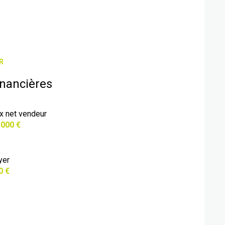
R
inancières
ix net vendeur
 000 €
yer
0 €