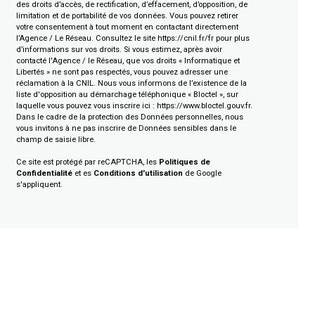
des droits d’accès, de rectification, d’effacement, d’opposition, de
limitation et de portabilité de vos données. Vous pouvez retirer
votre consentement à tout moment en contactant directement
l’Agence / Le Réseau. Consultez le site
https://cnil.fr/fr
pour plus
d’informations sur vos droits. Si vous estimez, après avoir
contacté l'Agence / le Réseau, que vos droits « Informatique et
Libertés » ne sont pas respectés, vous pouvez adresser une
réclamation à la CNIL. Nous vous informons de l’existence de la
liste d'opposition au démarchage téléphonique « Bloctel », sur
laquelle vous pouvez vous inscrire ici :
https://www.bloctel.gouv.fr
.
Dans le cadre de la protection des Données personnelles, nous
vous invitons à ne pas inscrire de Données sensibles dans le
champ de saisie libre.
Ce site est protégé par reCAPTCHA, les
Politiques de
Confidentialité
et es
Conditions d'utilisation
de Google
s'appliquent.