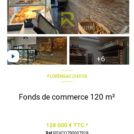
+6
FLORENSAC (34510)
Fonds de commerce 120 m²
128 000 € TTC *
Réf
RSVCO790007918