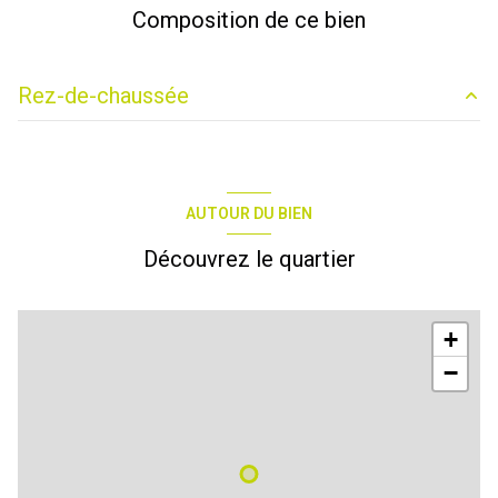
Composition de ce bien
Rez-de-chaussée
SURFACE DE VENTE
37.24 m²
LABO BOULANGERIE
46.26 m²
AUTOUR DU BIEN
LABO PATISSERIE
23.02 m²
Découvrez le quartier
réserve
8.59 m²
vestiaire
2.40 m²
+
WC
0.9 m²
−