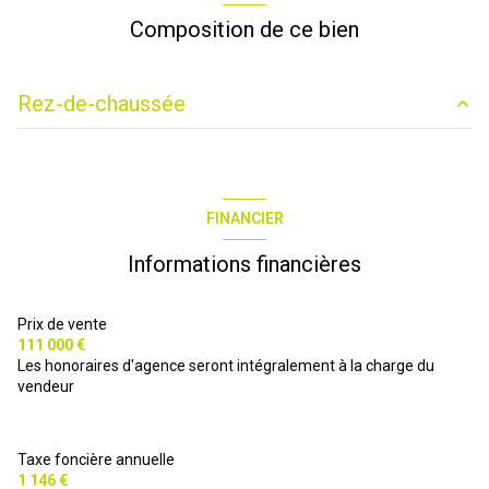
Composition de ce bien
Rez-de-chaussée
entrée
2.87 m²
chambre
17.51 m²
FINANCIER
salle de bains
4.85 m²
Informations financières
séjour/cuisine
36.04 m²
wc
1.42 m²
Prix de vente
111 000 €
palier
0 m²
Les honoraires d'agence seront intégralement à la charge du
vendeur
salle d\'eau/wc
0 m²
chambre
0 m²
Taxe foncière annuelle
grenier
0 m²
1 146 €