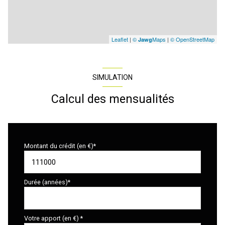
Leaflet
|
©
Maps
|
© OpenStreetMap
Jawg
SIMULATION
Calcul des mensualités
Montant du crédit (en €)*
Durée (années)*
Votre apport (en €) *