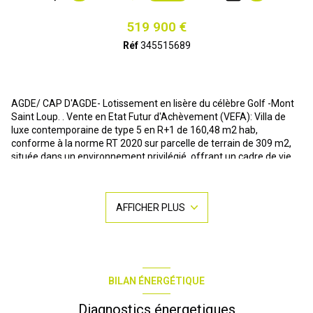
519 900 €
Réf
345515689
AGDE/ CAP D'AGDE- Lotissement en lisère du célèbre Golf -Mont
Saint Loup. . Vente en Etat Futur d'Achèvement (VEFA): Villa de
luxe contemporaine de type 5 en R+1 de 160,48 m2 hab,
conforme à la norme RT 2020 sur parcelle de terrain de 309 m2,
située dans un environnement privilégié, offrant un cadre de vie
exceptionnel. Idéalement située, proche des commodités
(commerces, écoles, transports), à quelques minutes du centre-
ville. Cette villa représente une opportunité rare sur le marché
AFFICHER PLUS
immobilier, alliant confort moderne, respect de l'environnement et
qualité de vie. Conception respectant les normes de la
réglementation thermique 2020, garantissant un confort optimal
et des économies d'énergie significatives Espaces lumineux et
fonctionnels. Contactez-nous dès maintenant pour organiser une
visite et découvrir ce joyau architectural. Pour de plus amples
BILAN ÉNERGÉTIQUE
renseignements, merci de contacter Nathalie JAWORSKI E.I au o6
10 55 35 88 nathalie.jaworski @ agencerobert.com
Diagnostics énergetiques