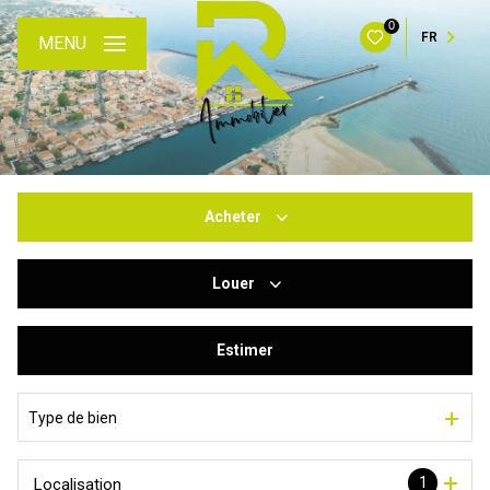
0
FR
MENU
Acheter
Louer
De l'ancien
Du neuf
Estimer
à l'année
De l'immo pro
De l'immo pro
Type de bien
1
Localisation