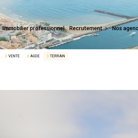
Devenir Conseiller
Immobilier professionnel
Recrutement
Nos agen
Affilier Mon Agence
Je Crée Mon Agence
VENTE
AGDE
TERRAIN