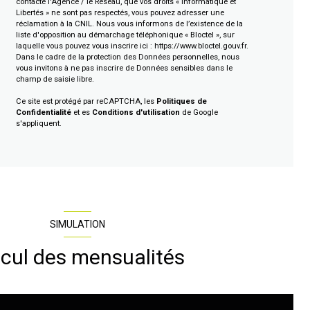
contacté l'Agence / le Réseau, que vos droits « Informatique et
Libertés » ne sont pas respectés, vous pouvez adresser une
réclamation à la CNIL. Nous vous informons de l’existence de la
liste d'opposition au démarchage téléphonique « Bloctel », sur
laquelle vous pouvez vous inscrire ici :
https://www.bloctel.gouv.fr
.
Dans le cadre de la protection des Données personnelles, nous
vous invitons à ne pas inscrire de Données sensibles dans le
champ de saisie libre.
Ce site est protégé par reCAPTCHA, les
Politiques de
Confidentialité
et es
Conditions d'utilisation
de Google
s'appliquent.
SIMULATION
cul des mensualités