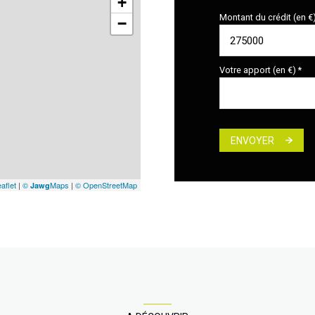
+
Montant du crédit (en €
−
Votre apport (en €) *
ENVOYER
aflet
|
©
Maps
|
© OpenStreetMap
Jawg