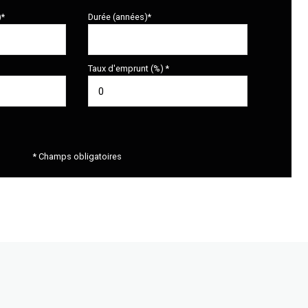
)*
Durée (années)*
Taux d'emprunt (%) *
* Champs obligatoires