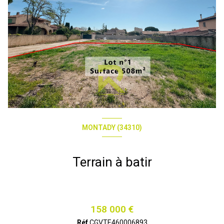
MONTADY (34310)
Terrain à batir
158 000 €
Réf
CGVTE460006893