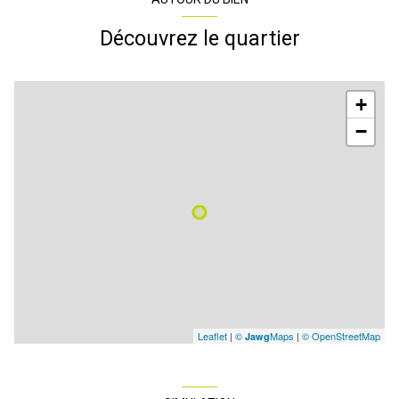
Découvrez le quartier
+
−
Leaflet
|
©
Maps
|
© OpenStreetMap
Jawg