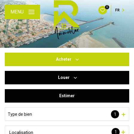
0
FR
MENU
Acheter
Louer
De l'ancien
Du neuf
Estimer
à l'année
De l'immo pro
De l'immo pro
Type de bien
1
1
Localisation