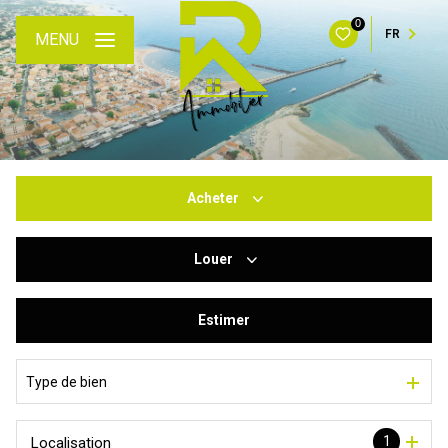
0
FR
MENU
Acheter
Louer
De l'ancien
Du neuf
Estimer
à l'année
De l'immo pro
De l'immo pro
Type de bien
1
Localisation