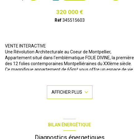
320 000 €
Réf
345515603
VENTE INTERACTIVE
Une Révolution Architecturale au Coeur de Montpellier,
Appartement situé dans l'emblématique FOLIE DIVINE, la première
des 12 folies contemporaines Montpelliéraines du XXIème siècle.
Ce magnifique appartement de 65m² vous offre un espace de vie
généreux, garantissant une vue imprenable et une luminosité
naturelle éblouissante.
Stationnement: Bénéficiez d'un emplacement de stationnement
AFFICHER PLUS
sécurisé en sous-sol, offrant une tranquillité d'esprit inégalée pour
vos véhicules. Emplacement Idéal: Niché entre Odysseum et la
Place Ernest Granier - Parc Marianne, ce joyau immobilier vous
offre un accès privilégié à toutes les commodités. Des
établissements scolaires renommés, des commerces de
proximité, ainsi que des transports en commun (5 lignes de bus et
BILAN ÉNERGÉTIQUE
les tramways 1 et 3 à moins de 5 minutes) sont à votre portée,
rendant votre quotidien plus facile que jamais. Certaines
Diagnostics énergetiques