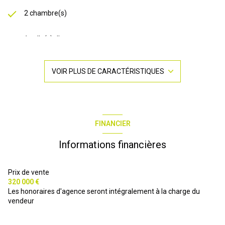
2 chambre(s)
1 salle(s) d'eau
construit en 2016
VOIR PLUS DE CARACTÉRISTIQUES
Chauffage individuel : autre (electrique)
1 garage(s)
FINANCIER
-1 côté(s) mitoyen(s)
Informations financières
8ème étage
Prix de vente
320 000 €
Les honoraires d'agence seront intégralement à la charge du
9 étage(s)
vendeur
ascenseur