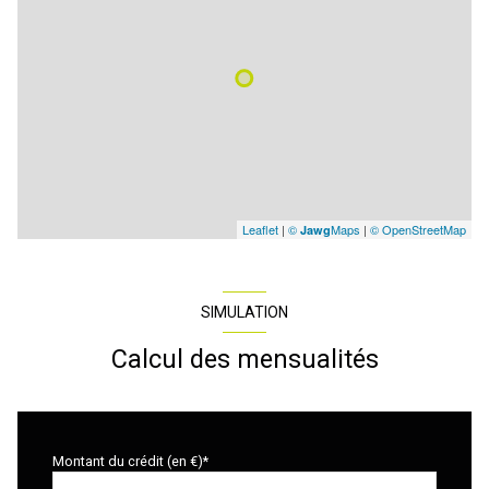
Leaflet
|
©
Maps
|
© OpenStreetMap
Jawg
SIMULATION
Calcul des mensualités
Montant du crédit (en €)*