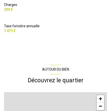
Charges
vue Dégagée
203 €
cave
Taxe foncière annuelle
1 471 €
interphone
accès handicapé
AUTOUR DU BIEN
Découvrez le quartier
+
−