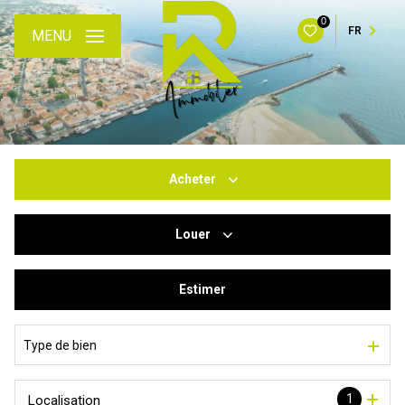
0
FR
MENU
Acheter
Louer
De l'ancien
Du neuf
Estimer
à l'année
De l'immo pro
De l'immo pro
Type de bien
1
Localisation