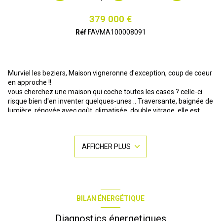
379 000 €
Réf
FAVMA100008091
Murviel les beziers, Maison vigneronne d'exception, coup de coeur
en approche !!
vous cherchez une maison qui coche toutes les cases ? celle-ci
risque bien d'en inventer quelques-unes .. Traversante, baignée de
lumière, rénovée avec goût, climatisée, double vitrage, elle est
composée au rdc, d'un F2bis indépendant, idéal pour recevoir la
famille, loger un ado ou créer un local professionnel à deux pas
des commerces, ou encore générer du locatif,
AFFICHER PLUS
au 1er étage, place à l'effet "wahou", une super pièce de vie style
loft de 101m², ouverte sur une agréable terrasse de 32m², une
suite parentale avec dressing, une salle d'eau, un wc,
au 2eme étage, une vaste pièce de 67m² offrant mille possibilités
et donnant sur une petite terrasse, deux chambres, une salle
d'eau, un wc,
BILAN ÉNERGÉTIQUE
et parce qu'une belle maiosn mérite un beau garage, vous
profiterez de 80m² comprenant un espace buanderie et un
Diagnostics énergetiques