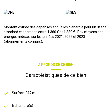
espace atelier,
cette maison est parfaite pour une grande famille, ou deux
familles souhaitant vivre sous le meême toit, en gardant chacun
leur indépendance, pour un investisseur à la recherche d'un bien à
fort potentiel ou une profession libérale + habitation grâce au
f2bis. En résumé il ne lui manque qu'une seule chose ces
Montant estimé des dépenses annuelles d'énergie pour un usage
nouveaux propriétaires .. alors n'hésitez plus venez découvrir
standard est compris entre 1 360 € et 1 880 € . Prix moyens des
cette pépite...
énergies indexés sur les années 2021, 2022 et 2023
N’hésitez pas à me contacter, votre conseillère immobilière,
(abonnements compris).
Angélique Fréchard, (EI) tel O 637 464 352, Agence de Murviel les
beziers, 16 avenue de la république, a.frechard @ r-
immobilierpro . com
A PROPOS DE CE BIEN
Caractéristiques de ce bien
Surface 247 m²
6 chambre(s)