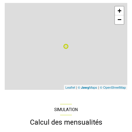
+
−
Leaflet
|
©
Maps
|
© OpenStreetMap
Jawg
SIMULATION
Calcul des mensualités