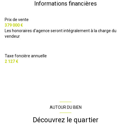
Informations financières
chambre
28.73 m²
chambre
13.23 m²
WC
2 m²
couloir
8.51 m²
Prix de vente
3.61 m²
379 000 €
WC
2.62 m²
Les honoraires d'agence seront intégralement à la charge du
vendeur
terrasse
10 m²
Taxe foncière annuelle
2 127 €
AUTOUR DU BIEN
Découvrez le quartier