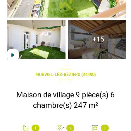
+15
MURVIEL-LÈS-BÉZIERS (34490)
Maison de village 9 pièce(s) 6
chambre(s) 247 m²
1
2
1