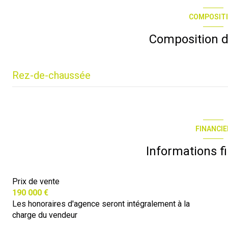
COMPOSIT
Composition d
Rez-de-chaussée
salon/séjour/cuisine
chambre 1
FINANCIE
chambre 2
Informations f
chambre 3
Prix de vente
bureau
190 000 €
salle d\'eau
Les honoraires d'agence seront intégralement à la
charge du vendeur
wc