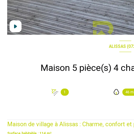
ALISSAS (07
1
46 m
Maison de village à Alissas : Charme, confort et p
Surface habitable : 114 m²