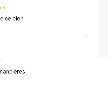
ION
e ce bien
42 m²
15 m²
R
15 m²
inancières
15 m²
11 m²
13 m²
3 m²