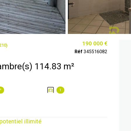
190 000 €
210)
Réf
345516082
Maison 5 pièce(s) 4 chambre(s) 114.83 m²
²
1
otentiel illimité