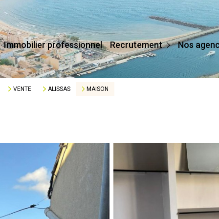
Devenir Conseiller
Immobilier professionnel
Recrutement
Nos agen
Affilier Mon Agence
Je Crée Mon Agence
VENTE
ALISSAS
MAISON