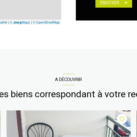
ENVOYER
aflet
|
©
Maps
|
© OpenStreetMap
Jawg
A DÉCOUVRIR
res biens correspondant à votre r