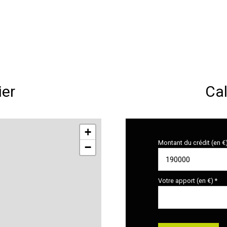
0 m²
0 m²
0 m²
0 m²
ier
Cal
+
Montant du crédit (en €
−
Votre apport (en €) *