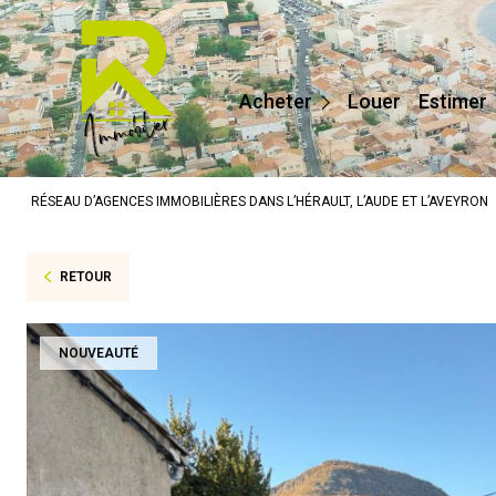
Maisons / Villas
Appartements
Acheter
Louer
Estimer
Terrains
Prestige
RÉSEAU D’AGENCES IMMOBILIÈRES DANS L’HÉRAULT, L’AUDE ET L’AVEYRON
Autres
RETOUR
NOUVEAUTÉ