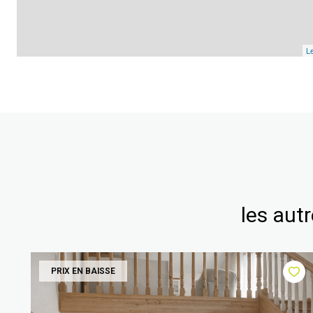
Le
les aut
PRIX EN BAISSE