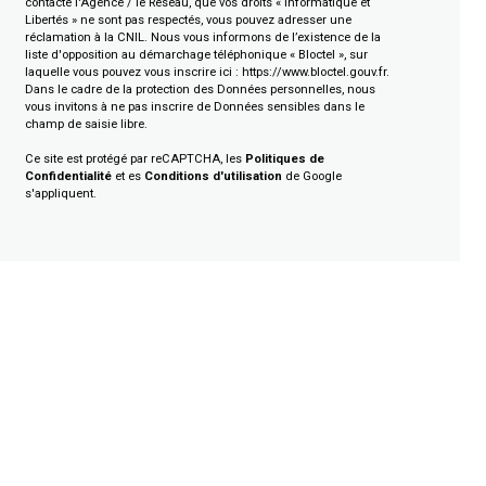
contacté l'Agence / le Réseau, que vos droits « Informatique et
Libertés » ne sont pas respectés, vous pouvez adresser une
réclamation à la CNIL. Nous vous informons de l’existence de la
liste d'opposition au démarchage téléphonique « Bloctel », sur
laquelle vous pouvez vous inscrire ici :
https://www.bloctel.gouv.fr
.
Dans le cadre de la protection des Données personnelles, nous
vous invitons à ne pas inscrire de Données sensibles dans le
champ de saisie libre.
Ce site est protégé par reCAPTCHA, les
Politiques de
Confidentialité
et es
Conditions d'utilisation
de Google
s'appliquent.