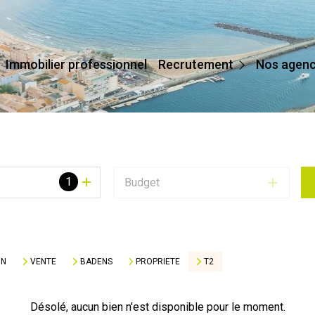
Devenir Conseiller
Immobilier professionnel
Recrutement
Nos agen
Affilier Mon Agence
Je Crée Mon Agence
1
Budget
ON
VENTE
BADENS
PROPRIETE
T2
Désolé, aucun bien n'est disponible pour le moment.