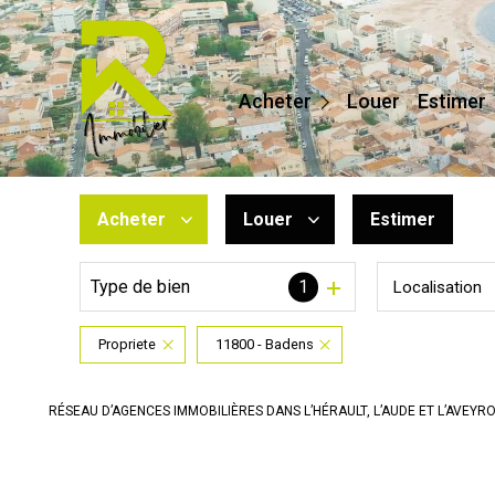
Maisons / Villas
Appartements
Acheter
Louer
Estimer
Terrains
Prestige
Autres
Acheter
Louer
Estimer
Type de bien
1
Localisation
De l'ancien
à l'année
Du neuf
De l'immo pro
Propriete
11800 - Badens
De l'immo pro
RÉSEAU D’AGENCES IMMOBILIÈRES DANS L’HÉRAULT, L’AUDE ET L’AVEYR