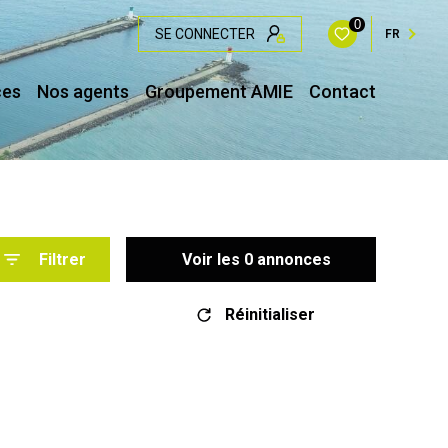
0
SE CONNECTER
FR
ces
Nos agents
Groupement AMIE
Contact
Filtrer
Voir les
0
annonces
Réinitialiser