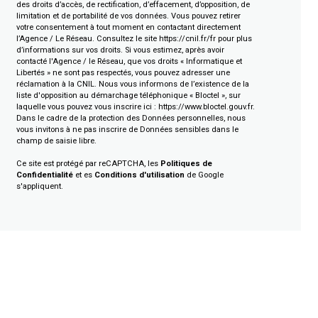
des droits d’accès, de rectification, d’effacement, d’opposition, de
limitation et de portabilité de vos données. Vous pouvez retirer
votre consentement à tout moment en contactant directement
l’Agence / Le Réseau. Consultez le site
https://cnil.fr/fr
pour plus
d’informations sur vos droits. Si vous estimez, après avoir
contacté l'Agence / le Réseau, que vos droits « Informatique et
Libertés » ne sont pas respectés, vous pouvez adresser une
réclamation à la CNIL. Nous vous informons de l’existence de la
liste d'opposition au démarchage téléphonique « Bloctel », sur
laquelle vous pouvez vous inscrire ici :
https://www.bloctel.gouv.fr
.
Dans le cadre de la protection des Données personnelles, nous
vous invitons à ne pas inscrire de Données sensibles dans le
champ de saisie libre.
Ce site est protégé par reCAPTCHA, les
Politiques de
Confidentialité
et es
Conditions d'utilisation
de Google
s'appliquent.