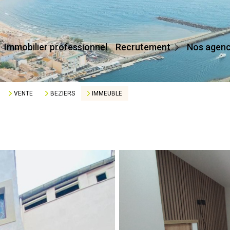
Devenir Conseiller
Immobilier professionnel
Recrutement
Nos agen
Affilier Mon Agence
Je Crée Mon Agence
VENTE
BEZIERS
IMMEUBLE