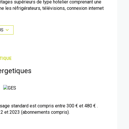
tages supérieurs de type hotelier comprenant une
 les réfrigérateurs, télévisions, connexion internet
ans les régles de l'art Pour un rapport locatif de
e Béziers . A visiter rapidement.
us pour visiter ce bien.
US
lierpro.com
: 04.34.53.80.37
é sont disponibles sur le site
Géorisques
TIQUE
ergetiques
age standard est compris entre 300 € et 480 € .
22 et 2023 (abonnements compris).