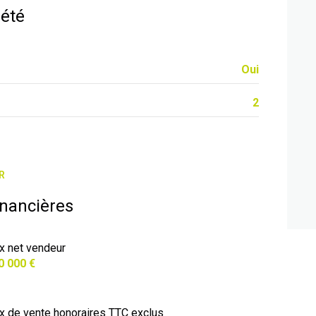
iété
Oui
2
R
inancières
ix net vendeur
0 000 €
ix de vente honoraires TTC exclus