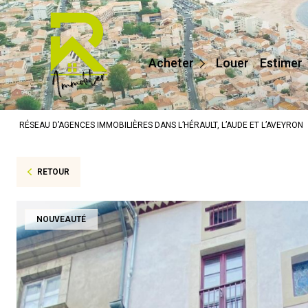
Maisons / Villas
Appartements
Acheter
Louer
Estimer
Terrains
Prestige
RÉSEAU D’AGENCES IMMOBILIÈRES DANS L’HÉRAULT, L’AUDE ET L’AVEYRON
Autres
RETOUR
NOUVEAUTÉ