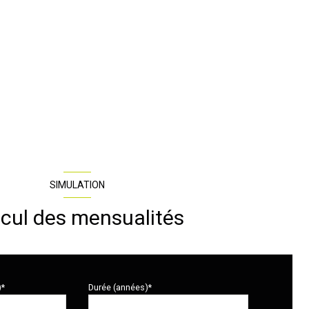
SIMULATION
cul des mensualités
)*
Durée (années)*