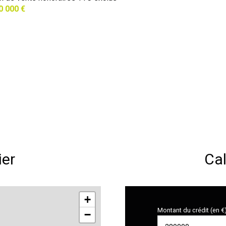
0 000 €
ier
Cal
+
Montant du crédit (en €
−