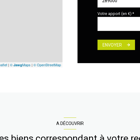
Votre apport (en €) *
ENVOYER
aflet
|
©
Maps
|
© OpenStreetMap
Jawg
A DÉCOUVRIR
res biens correspondant à votre r