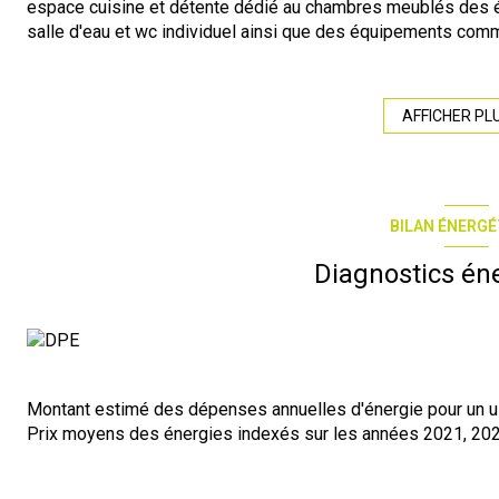
espace cuisine et détente dédié au chambres meublés des é
salle d'eau et wc individuel ainsi que des équipements comme
de haut débit.Cet ensemble immobilier a été rénové en 2025 d
courte durée trés intéressant sur ce secteur du centre ville d
Contactez-moi pour tout renseignement ou prise de rendez-vo
AFFICHER PL
Guy CASTELLI au 06.19.90.13.06 ; mail : g.castelli@r-immobi
Agence de Béziers 69 avenue Clémenceau 34500 Béziers tel 
Les informations sur les risques auxquels ce bien est expos
BILAN ÉNERGÉ
Diagnostics én
Montant estimé des dépenses annuelles d'énergie pour un us
Prix moyens des énergies indexés sur les années 2021, 20