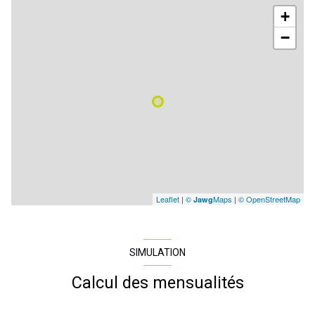
+
−
Leaflet
|
©
Maps
|
© OpenStreetMap
Jawg
SIMULATION
Calcul des mensualités