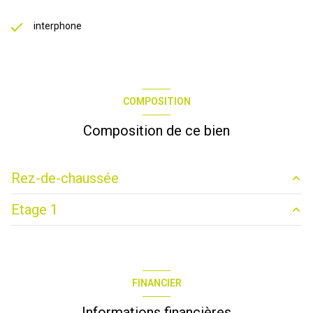
interphone
COMPOSITION
Composition de ce bien
Rez-de-chaussée
Etage 1
garage
0 m²
cuisine d\'été
0 m²
chambre 1
0 m²
entrée
0 m²
chambre 2
0 m²
FINANCIER
chambre 3
0 m²
Informations financières