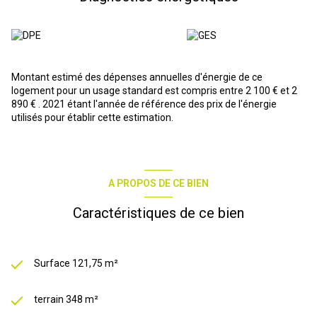
propriétaire d'une maison qui allie charme, fonctionnalité et
localisation. Contactez-nous pour organiser votre visite et
découvrir tout son potentiel.
Les informations sur les risques auxquels ce bien est exposé sont
disponibles sur le site
Géorisques
Montant estimé des dépenses annuelles d'énergie de ce
logement pour un usage standard est compris entre 2 100 € et 2
890 € . 2021 étant l'année de référence des prix de l'énergie
utilisés pour établir cette estimation.
A PROPOS DE CE BIEN
Caractéristiques de ce bien
Surface 121,75 m²
terrain 348 m²