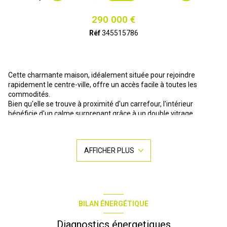
290 000 €
Réf
345515786
Cette charmante maison, idéalement située pour rejoindre
rapidement le centre-ville, offre un accès facile à toutes les
commodités.
Bien qu'elle se trouve à proximité d'un carrefour, l'intérieur
bénéficie d'un calme surprenant grâce à un double vitrage
performant.
Au rez-de-chaussée un vaste garage, véritable atout pour les
artisans ou les amateurs de bricolage, peut être aménagé selon
AFFICHER PLUS
vos envies ainsi qu'une cuisine d'été idéale pour partager des
moments en famille ou entre amis. De plus le jardin offre un
potentiel considérable.
A l'étage, trois chambres spacieuses, une cuisine équipée et un
double séjour créent un espace de vie convivial et lumineux. Le
style art déco, avec ses carreaux de ciments ajoute une touche
BILAN ÉNERGÉTIQUE
d'authenticité à l'ensemble.
Ne manquez pas cette nouvelle opportunité de devenir
Diagnostics énergetiques