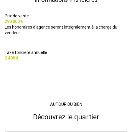
salle d\'eau
0 m²
wc
0 m²
Prix de vente
290 000 €
cuisine
0 m²
Les honoraires d'agence seront intégralement à la charge du
vendeur
salon/séjour
0 m²
dégagement
0 m²
Taxe foncière annuelle
2 400 €
AUTOUR DU BIEN
Découvrez le quartier