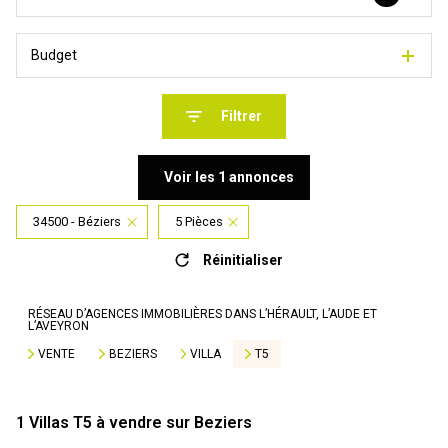
Budget
Filtrer
Voir les
1
annonces
34500 - Béziers
5 Pièces
Réinitialiser
RÉSEAU D’AGENCES IMMOBILIÈRES DANS L’HÉRAULT, L’AUDE ET
L’AVEYRON
VENTE
BEZIERS
VILLA
T5
1
Villas T5 à vendre sur Beziers