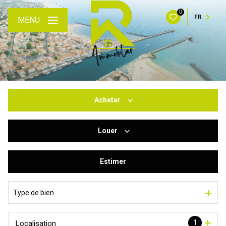
0
FR
MENU
Acheter
Louer
De l'ancien
Du neuf
Estimer
à l'année
De l'immo pro
De l'immo pro
Type de bien
1
Localisation