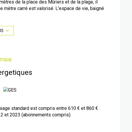
tres de la place des Mûriers et de la plage, il
mètre carré est valorisé. L'espace de vie, baigné
une large baie vitrée sur un agréable balcon avec vue
 propose une chambre lumineuse, tandis qu'une place
e bien à forte valeur locative.
US
 complémentaires au O618O3242O Alain Merlo
TIQUE
ergetiques
age standard est compris entre 610 € et 860 € .
22 et 2023 (abonnements compris).