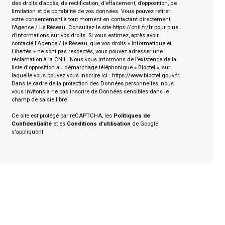
des droits d’accès, de rectification, d’effacement, d’opposition, de
limitation et de portabilité de vos données. Vous pouvez retirer
votre consentement à tout moment en contactant directement
l’Agence / Le Réseau. Consultez le site
https://cnil.fr/fr
pour plus
d’informations sur vos droits. Si vous estimez, après avoir
contacté l'Agence / le Réseau, que vos droits « Informatique et
Libertés » ne sont pas respectés, vous pouvez adresser une
réclamation à la CNIL. Nous vous informons de l’existence de la
liste d'opposition au démarchage téléphonique « Bloctel », sur
laquelle vous pouvez vous inscrire ici :
https://www.bloctel.gouv.fr
.
Dans le cadre de la protection des Données personnelles, nous
vous invitons à ne pas inscrire de Données sensibles dans le
champ de saisie libre.
Ce site est protégé par reCAPTCHA, les
Politiques de
Confidentialité
et es
Conditions d'utilisation
de Google
s'appliquent.