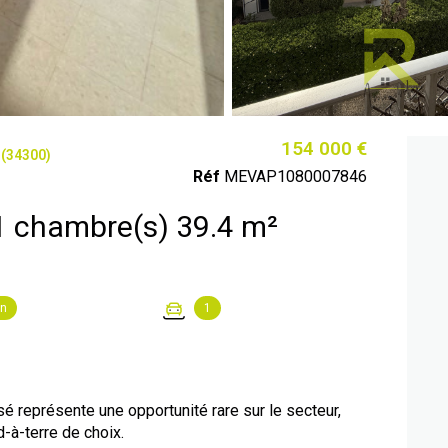
154 000 €
 (34300)
Réf
MEVAP1080007846
Appartement 2 pièce(s) 1 chambre(s) 39.4 m²
on
1
sé représente une opportunité rare sur le secteur,
d-à-terre de choix.