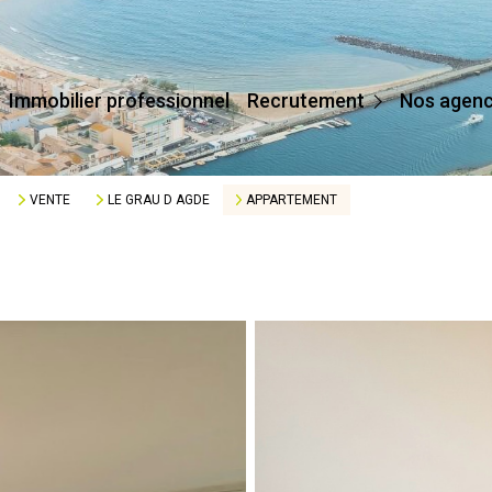
Devenir Conseiller
Immobilier professionnel
Recrutement
Nos agen
Affilier Mon Agence
Je Crée Mon Agence
VENTE
LE GRAU D AGDE
APPARTEMENT