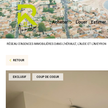
Maisons / Villas
Appartements
Acheter
Louer
Estimer
Terrains
Prestige
RÉSEAU D’AGENCES IMMOBILIÈRES DANS L’HÉRAULT, L’AUDE ET L’AVEYRON
Autres
RETOUR
EXCLUSIF
COUP DE COEUR