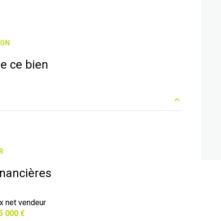
ION
e ce bien
3.67 m²
7.75 m²
R
6.49 m²
inancières
16.95 m²
ix net vendeur
4.54 m²
5 000 €