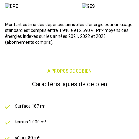
GOMEZ O6.I5.89.II.63 Agence R immobilier Pro, 25 avenue des
sergents Le Cap d'Agde.
Montant estimé des dépenses annuelles d'énergie pour un usage
standard est compris entre 1 940 € et 2 690 € . Prix moyens des
énergies indexés sur les années 2021, 2022 et 2023
(abonnements compris).
A PROPOS DE CE BIEN
Caractéristiques de ce bien
Surface 187 m²
terrain 1 000 m²
séjour 80 m²