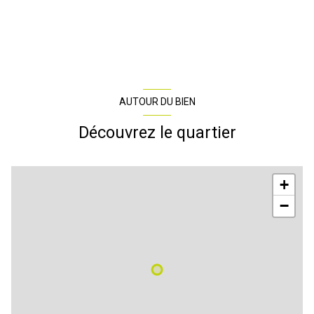
1 niveau(x)
vue piscine
visiophone
AUTOUR DU BIEN
interphone
Découvrez le quartier
+
−