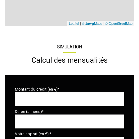
Leaflet
|
©
Maps
|
© OpenStreetMap
Jawg
SIMULATION
Calcul des mensualités
Montant du crédit (en €)*
Durée (années)*
Votre apport (en €) *