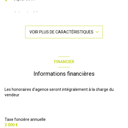
4 chambre(s)
1 salle(s) de bain
VOIR PLUS DE CARACTÉRISTIQUES
1 salle(s) d'eau
construit en 1993
FINANCIER
cuisine américaine (équipée)
Informations financières
1 garage(s)
Les honoraires d'agence seront intégralement à la charge du
vendeur
3 parking(s)
exposition Sud-Ouest
Taxe foncière annuelle
3 000 €