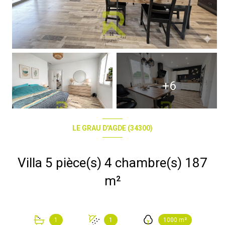
+6
LE GRAU D'AGDE (34300)
Villa 5 pièce(s) 4 chambre(s) 187
m²
1
1
1000 m²