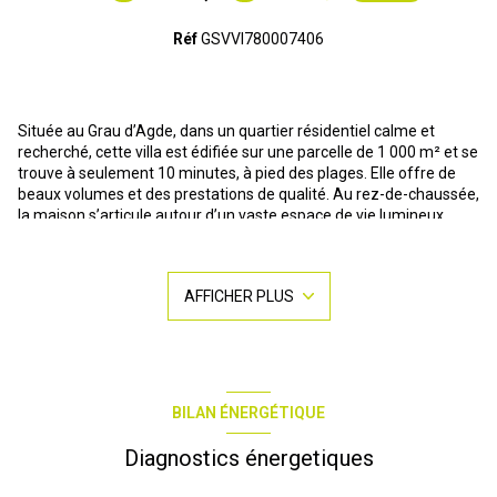
Réf
GSVVI780007406
Située au Grau d’Agde, dans un quartier résidentiel calme et
recherché, cette villa est édifiée sur une parcelle de 1 000 m² et se
trouve à seulement 10 minutes, à pied des plages. Elle offre de
beaux volumes et des prestations de qualité. Au rez-de-chaussée,
la maison s’articule autour d’un vaste espace de vie lumineux
d’environ 80 m² comprenant un salon et une cuisine ouverte.
L’espace nuit se compose de trois chambres, dont une suite
parentale, ainsi qu’une salle d’eau, un WC et une buanderie. À
AFFICHER PLUS
l’étage, vous trouverez une quatrième chambre d’environ 30 m²
avec la possibilité de créer une salle d’eau. À l’extérieur, vous
profiterez d’une piscine, d’une terrasse couverte idéale pour les
beaux jours et d’un double garage de 40 m². Le terrain permet
également de stationner jusqu’à trois véhicules supplémentaires.
La villa est équipée de panneaux solaires, d’une climatisation
BILAN ÉNERGÉTIQUE
gainable et d’un poêle à bois, offrant confort et performance
énergétique. Un bien idéal pour une résidence principale ou
Diagnostics énergetiques
secondaire, alliant calme, espace et proximité du littoral. Pour tout
renseignement complémentaire, une visite...contactez Stéphanie