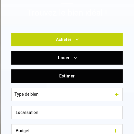
Trouvez le bien idéal !
Acheter
Louer
De l'ancien
Du neuf
Estimer
à l'année
De l'immo pro
De l'immo pro
Type de bien
Budget