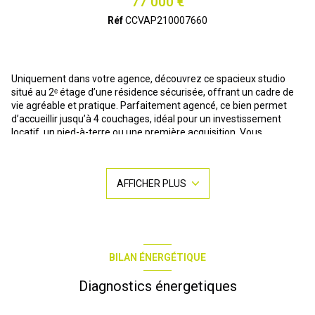
77 000 €
Réf
CCVAP210007660
Uniquement dans votre agence, découvrez ce spacieux studio
situé au 2ᵉ étage d’une résidence sécurisée, offrant un cadre de
vie agréable et pratique. Parfaitement agencé, ce bien permet
d’accueillir jusqu’à 4 couchages, idéal pour un investissement
locatif, un pied-à-terre ou une première acquisition. Vous
apprécierez ses volumes généreux. Son emplacement est un
véritable atout : à proximité immédiate des quais pour de belles
promenades, et à deux pas d’un parking public facilitant le
AFFICHER PLUS
stationnement au quotidien.
Pour organiser une visite ou pour vos recherches de biens à
acheter : Contactez moi Stéphanie GOMEZ - R IMMOBILIER - 25
avenue des Sergents - O6.I5.89.II.63
Les informations sur les risques auxquels ce bien est exposé sont
BILAN ÉNERGÉTIQUE
disponibles sur le site
Géorisques
Diagnostics énergetiques