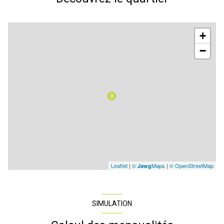
+
−
Leaflet
|
©
Maps
|
© OpenStreetMap
Jawg
SIMULATION