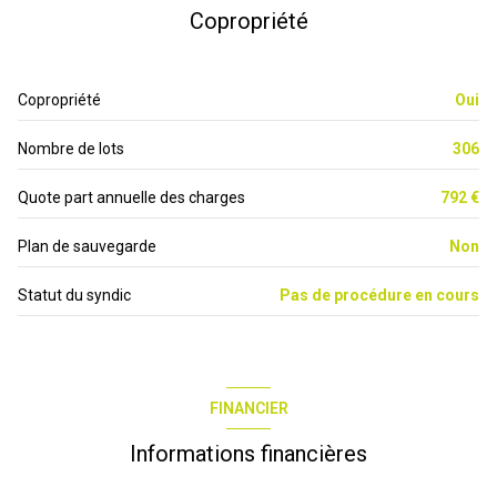
vue avenue des Sergents
Copropriété
entrée
4.09 m²
loggia
Loggia
6.13 m²
Copropriété
Oui
interphone
Nombre de lots
306
Quote part annuelle des charges
792 €
Plan de sauvegarde
Non
Statut du syndic
Pas de procédure en cours
FINANCIER
Informations financières