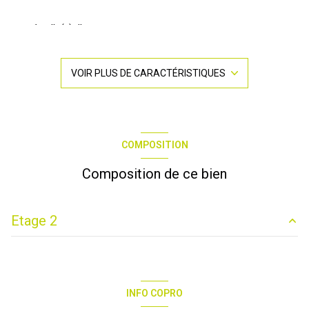
1 salle(s) d'eau
construit en 1972
VOIR PLUS DE CARACTÉRISTIQUES
kitchenette (équipée)
exposition Nord-Est
COMPOSITION
1 côté(s) mitoyen(s)
Composition de ce bien
1 niveau(x)
Etage 2
2ème étage
Salle d'eau avec w.c.
3.96 m²
3 étage(s)
cuisine
3.34 m²
INFO COPRO
Séjour
16.64 m²