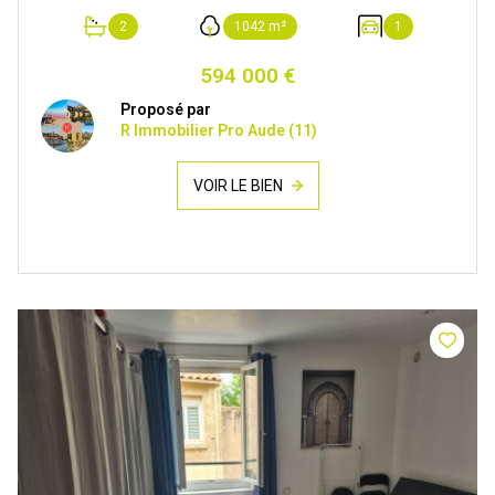
2
1042 m²
1
594 000 €
Proposé par
R Immobilier Pro Aude (11)
VOIR LE BIEN