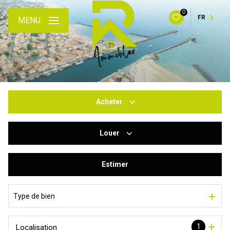
0
FR
MENU
Acheter
Louer
De l'ancien
Du neuf
Estimer
à l'année
De l'immo pro
De l'immo pro
Type de bien
1
Localisation