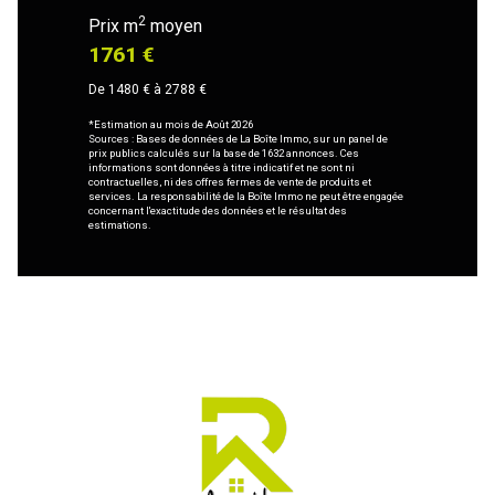
2
Prix m
moyen
1761 €
De 1480 € à 2788 €
*Estimation au mois de Août 2026
Sources : Bases de données de La Boîte Immo, sur un panel de
prix publics calculés sur la base de 1632 annonces. Ces
informations sont données à titre indicatif et ne sont ni
contractuelles, ni des offres fermes de vente de produits et
services. La responsabilité de la Boîte Immo ne peut être engagée
concernant l'exactitude des données et le résultat des
estimations.