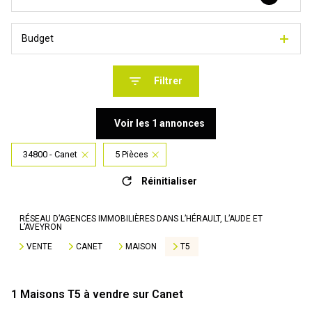
Budget
Filtrer
Voir les
1
annonces
34800 - Canet
5 Pièces
Réinitialiser
RÉSEAU D’AGENCES IMMOBILIÈRES DANS L’HÉRAULT, L’AUDE ET
L’AVEYRON
VENTE
CANET
MAISON
T5
1
Maisons T5 à vendre sur Canet