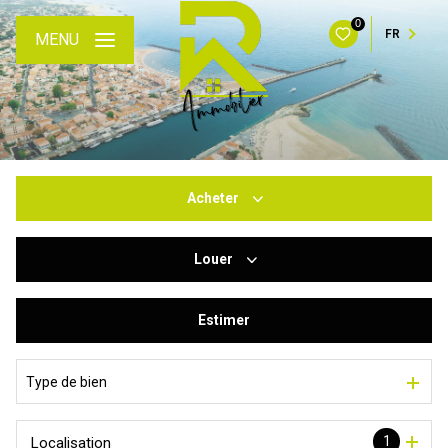
0
FR
MENU
Acheter
Louer
De l'ancien
Du neuf
Estimer
à l'année
De l'immo pro
De l'immo pro
Type de bien
1
Localisation