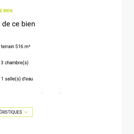
E BIEN
 de ce bien
terrain 516 m²
3 chambre(s)
1 salle(s) d'eau
cuisine américaine (équipée)
3 parking(s)
ÉRISTIQUES
1 côté(s) mitoyen(s)