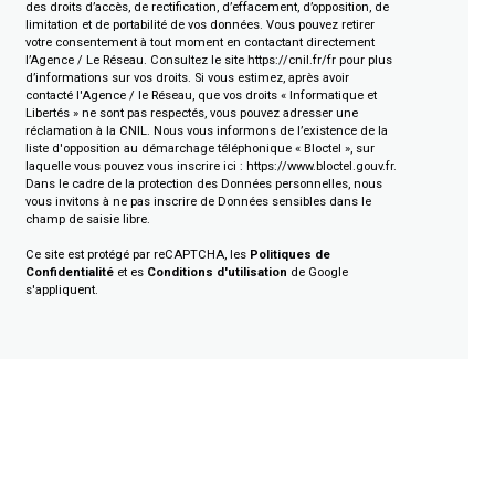
des droits d’accès, de rectification, d’effacement, d’opposition, de
limitation et de portabilité de vos données. Vous pouvez retirer
votre consentement à tout moment en contactant directement
l’Agence / Le Réseau. Consultez le site
https://cnil.fr/fr
pour plus
d’informations sur vos droits. Si vous estimez, après avoir
contacté l'Agence / le Réseau, que vos droits « Informatique et
Libertés » ne sont pas respectés, vous pouvez adresser une
réclamation à la CNIL. Nous vous informons de l’existence de la
liste d'opposition au démarchage téléphonique « Bloctel », sur
laquelle vous pouvez vous inscrire ici :
https://www.bloctel.gouv.fr
.
Dans le cadre de la protection des Données personnelles, nous
vous invitons à ne pas inscrire de Données sensibles dans le
champ de saisie libre.
Ce site est protégé par reCAPTCHA, les
Politiques de
Confidentialité
et es
Conditions d'utilisation
de Google
s'appliquent.