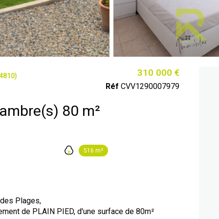
310 000 €
4810)
Réf
CVV1290007979
Villa 4 pièce(s) 3 chambre(s) 80 m²
516 m²
des Plages,
irement de PLAIN PIED, d'une surface de 80m²