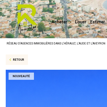
Maisons / Villas
Appartements
Acheter
Louer
Estimer
Terrains
Prestige
RÉSEAU D’AGENCES IMMOBILIÈRES DANS L’HÉRAULT, L’AUDE ET L’AVEYRON
Autres
RETOUR
NOUVEAUTÉ