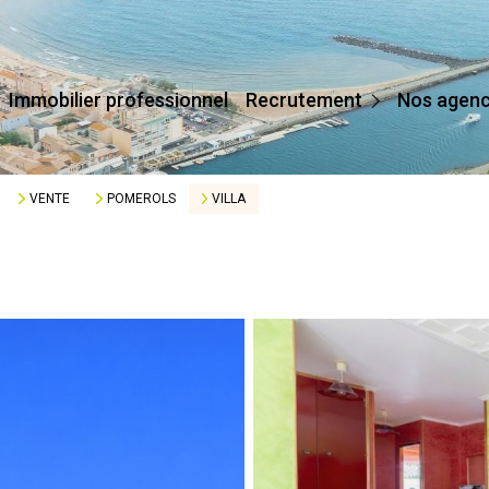
Devenir Conseiller
Immobilier professionnel
Recrutement
Nos agen
Affilier Mon Agence
Je Crée Mon Agence
VENTE
POMEROLS
VILLA