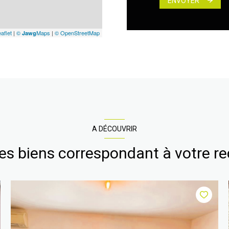
ENVOYER
aflet
|
©
Maps
|
© OpenStreetMap
Jawg
A DÉCOUVRIR
res biens correspondant à votre r