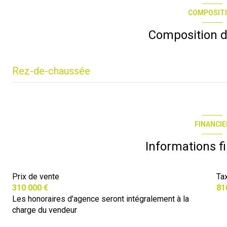
COMPOSIT
terrasse
Composition d
piscinable
Rez-de-chaussée
salon/sejour
chambre
FINANCIE
chambre
Informations f
Prix de vente
Ta
310 000 €
81
Les honoraires d'agence seront intégralement à la
charge du vendeur