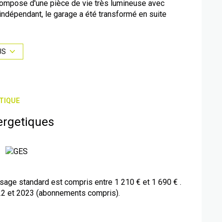
 compose d'une pièce de vie très lumineuse avec
indépendant, le garage a été transformé en suite
 une piscine.
US
ous pour visiter ce bien. Visite virtuelle possible
bilierpro.com
TIQUE
4.67.98.83.57
ergetiques
lie à partir des prix de l’énergie des années :
é sont disponibles sur le site Géorisques :
é sont disponibles sur le site
Géorisques
age standard est compris entre 1 210 € et 1 690 € .
22 et 2023 (abonnements compris).