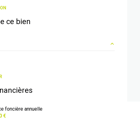
ION
arboré
e ce bien
37 m²
11.5 m²
R
9 m²
inancières
xe foncière annuelle
0 €