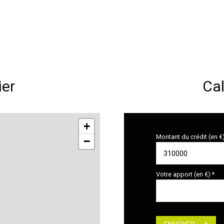
ier
Cal
+
Montant du crédit (en €
−
Votre apport (en €) *