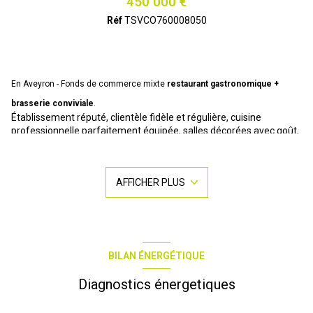
450 000 €
Réf
TSVCO760008050
En Aveyron - Fonds de commerce mixte
restaurant gastronomique +
brasserie conviviale
.
Établissement réputé, clientèle fidèle et régulière, cuisine
professionnelle parfaitement équipée, salles décorées avec goût,
licence incluse.
Atouts :
Double concept complémentaire (brasserie & gastronomie)
AFFICHER PLUS
Clientèle variée (habitués + passage)
Équipe en place / outil de travail opérationnel
Potentiel de développement important (événementiel, offres sur
mesure)
Idéal pour professionnel de la restauration ou investisseur
recherchant un établissement reconnu, immédiatement
BILAN ÉNERGÉTIQUE
exploitable.
Diagnostics énergetiques