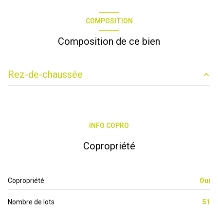
COMPOSITION
Composition de ce bien
Rez-de-chaussée
cuisine
8.33 m²
couloir
8.26 m²
INFO COPRO
buanderie
3.51 m²
Copropriété
balcon 1
0 m²
wc
1.36 m²
Copropriété
Oui
salle d\'eau
4.33 m²
Nombre de lots
51
chambre 1
10.83 m²