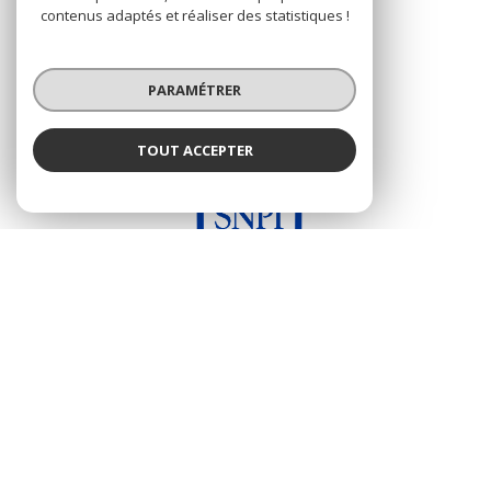
contenus adaptés et réaliser des statistiques !
ADHÉRENTS
PARAMÉTRER
Nous adhérons
TOUT ACCEPTER
© 2026 | Tous droits réservés
Nos honoraires
Nos partenaires
Mentions légales
Admin
Politique RGPD
Cookies