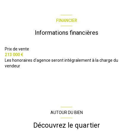
chambre 2
8.38 m²
salon
14.03 m²
FINANCIER
balcon 2
0 m²
Informations financières
Prix de vente
213 000 €
Les honoraires d'agence seront intégralement à la charge du
vendeur
AUTOUR DU BIEN
Découvrez le quartier