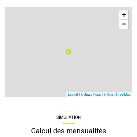
+
−
Leaflet
|
©
Maps
|
© OpenStreetMap
Jawg
SIMULATION
Calcul des mensualités