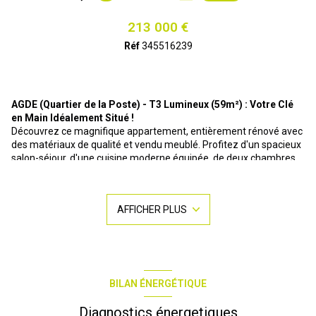
213 000 €
Réf
345516239
AGDE (Quartier de la Poste) - T3 Lumineux (59m²) : Votre Clé
en Main Idéalement Situé !
Découvrez ce magnifique appartement, entièrement rénové avec
des matériaux de qualité et vendu meublé. Profitez d'un spacieux
salon-séjour, d'une cuisine moderne équipée, de deux chambres
confortables et d'une salle d'eau design.
Ses
deux terrasses ensoleillées
offrent une vue dégagée sur la
ville. Situé dans une résidence calme d'Agde, dans le quartier prisé
AFFICHER PLUS
de la Poste, vous serez à proximité des commodités et à
seulement 4 km de la mer.
Idéal pour une résidence principale ou un investissement locatif.
Contact : Célina O609384209 c.martinez@r-immobilierpro.com
Disponibilité : Immédiate
Bien soumis au statut juridique de la Copropriété. Pas de
BILAN ÉNERGÉTIQUE
procédure en cours. Prix TTC et Honoraires à charge vendeur TTC
Diagnostics énergetiques