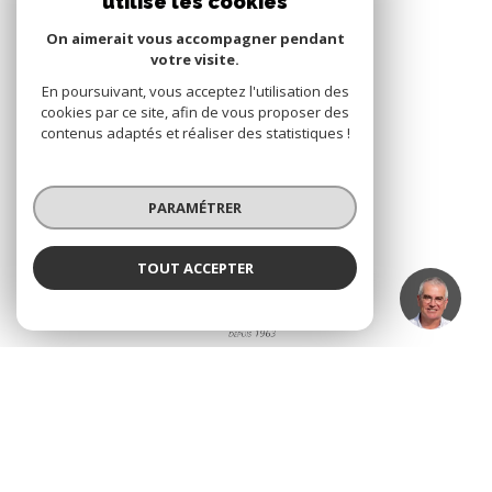
utilise les cookies
On aimerait vous accompagner pendant
votre visite.
ADHÉRENTS
En poursuivant, vous acceptez l'utilisation des
cookies par ce site, afin de vous proposer des
Nous adhérons
contenus adaptés et réaliser des statistiques !
PARAMÉTRER
TOUT ACCEPTER
Alain MERLO
Négociateur
© 2026 | Tous droits réservés
Nos honoraires
Nos partenaires
Mentions légales