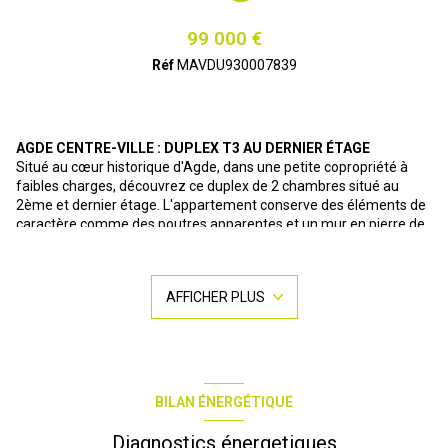
99 000 €
Réf
MAVDU930007839
AGDE CENTRE-VILLE : DUPLEX T3 AU DERNIER ÉTAGE
Situé au cœur historique d'Agde, dans une petite copropriété à
faibles charges, découvrez ce duplex de 2 chambres situé au
2ème et dernier étage. L'appartement conserve des éléments de
caractère comme des poutres apparentes et un mur en pierre de
lave. Il se compose d'une pièce de vie lumineuse avec coin cuisine
et à l'étage, de deux chambres mansardées et d'une salle de bain
avec baignoire, un wc indépendant et des placards
AFFICHER PLUS
supplémentaires dans le couloir viennent compléter l’habitation.
Ce bien est idéal pour un premier achat ou un investissement
locatif dans un secteur dynamique, à proximité de la gare. Cerise
sur le gâteau...il reste entièrement meublé. À noter qu'un
restaurant est également en vente au rez-de-chaussée du même
immeuble, offrant la possibilité d'acquérir l'ensemble des murs
BILAN ÉNERGÉTIQUE
pour un projet mixte ou d'investissement complet.
Je me tiens à votre disposition pour tous renseignements
Diagnostics énergetiques