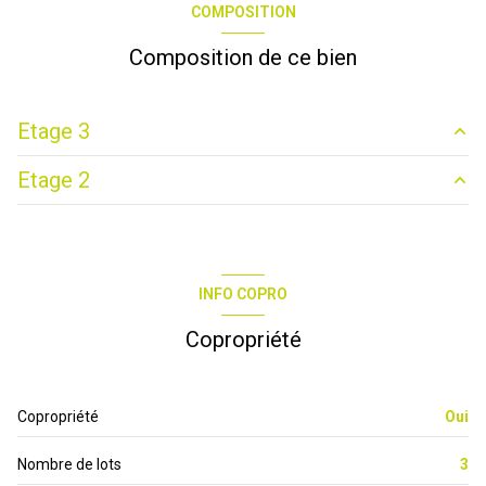
COMPOSITION
Composition de ce bien
Etage 3
Etage 2
chambre
8.6 m²
chambre
9.6 m²
cuisine
5.3 m²
salle de bain
4.2 m²
salon/sejour
22 m²
INFO COPRO
WC
1.5 m²
Copropriété
3.8 m²
Copropriété
Oui
Nombre de lots
3