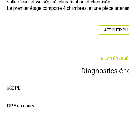
salle d'eau, et wc séparé; climatisation et cheminée.
Le premier étage comporte 4 chambres, et une pièce attenante
Enfin, au deuxième étage, un appartement à rénover avec cui
Cette maison dispose également d'une cour de 50m2, d'un s
étage mansardé, par lequel nous accédons également à une 
AFFICHER PL
Cette Maison offre de nombreuses possibilités selon vos env
exploiter son immense potentiel. Idéale grande famille ou in
A voir ! N'hésitez pas à prendre contact avec nous afin de dé
Site : https://www.r-immobilierpro.com/
BILAN ÉNERGÉ
Contactez Corinne SAUVENT EI - RSAC 911 798 593 au O 651 
com
Diagnostics én
Informations sur les risques disponibles sur: www.georisque
DPE en cours