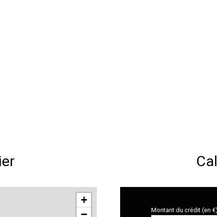
ier
Cal
+
Montant du crédit (en €
−