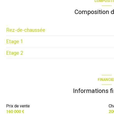
COMPOSIT
terrasse
Composition d
Rez-de-chaussée
Etage 1
salon/sejour
Etage 2
entrée
chambre
chambre
chambre
COMBLES
Salle d'eau
chambre
FINANCIE
WC
piece
Informations f
Cour
Pallier
Studio
chambre
Prix de vente
Ch
160 000 €
20
REMISE