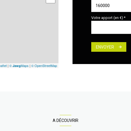
Votre apport (en €) *
ENVOYER
aflet
|
©
Maps
|
© OpenStreetMap
Jawg
A DÉCOUVRIR