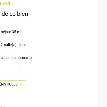
E BIEN
 de ce bien
séjour 35 m²
2 salle(s) d'eau
cuisine américaine
1 parking(s)
2 niveau(x)
ÉRISTIQUES
balcon