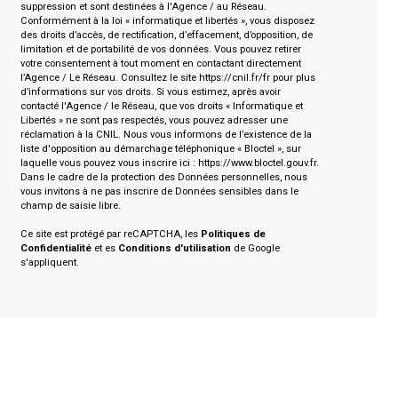
suppression et sont destinées à l'Agence / au Réseau.
Conformément à la loi « informatique et libertés », vous disposez
des droits d’accès, de rectification, d’effacement, d’opposition, de
limitation et de portabilité de vos données. Vous pouvez retirer
votre consentement à tout moment en contactant directement
l’Agence / Le Réseau. Consultez le site
https://cnil.fr/fr
pour plus
d’informations sur vos droits. Si vous estimez, après avoir
contacté l'Agence / le Réseau, que vos droits « Informatique et
Libertés » ne sont pas respectés, vous pouvez adresser une
réclamation à la CNIL. Nous vous informons de l’existence de la
liste d'opposition au démarchage téléphonique « Bloctel », sur
laquelle vous pouvez vous inscrire ici :
https://www.bloctel.gouv.fr
.
Dans le cadre de la protection des Données personnelles, nous
vous invitons à ne pas inscrire de Données sensibles dans le
champ de saisie libre.
Ce site est protégé par reCAPTCHA, les
Politiques de
Confidentialité
et es
Conditions d'utilisation
de Google
s'appliquent.