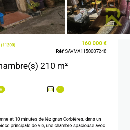
160 000 €
 (11200)
Réf
SAVMA1150007248
Maison 9 pièce(s) 5 chambre(s) 210 m²
on
1
nne et 10 minutes de lézignan Corbières, dans un
 pièce principale de vie, une chambre spacieuse avec