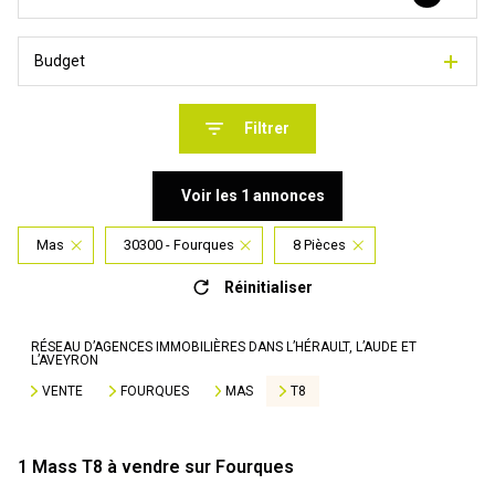
Budget
Filtrer
Voir les
1
annonces
Mas
30300 - Fourques
8 Pièces
Réinitialiser
RÉSEAU D’AGENCES IMMOBILIÈRES DANS L’HÉRAULT, L’AUDE ET
L’AVEYRON
VENTE
FOURQUES
MAS
T8
1
Mass T8 à vendre sur Fourques