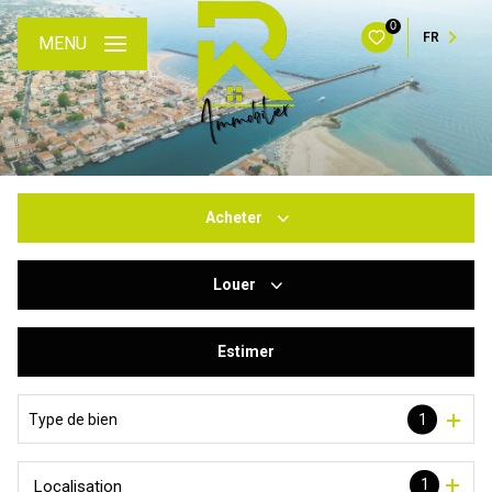
0
FR
MENU
Acheter
Louer
De l'ancien
Du neuf
Estimer
à l'année
De l'immo pro
De l'immo pro
Type de bien
1
1
Localisation