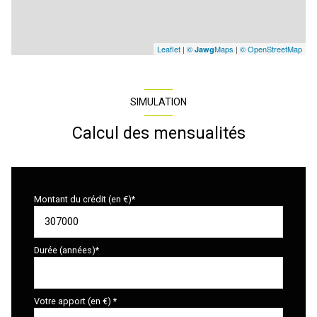
Leaflet
|
©
Maps
|
© OpenStreetMap
Jawg
SIMULATION
Calcul des mensualités
Montant du crédit (en €)*
Durée (années)*
Votre apport (en €) *