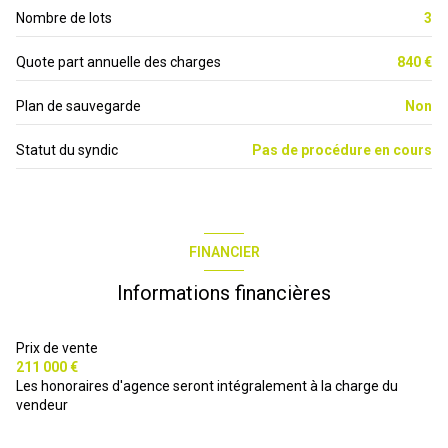
Nombre de lots
3
salle d\'eau
3 m²
dressing
2.5 m²
Quote part annuelle des charges
840 €
terrasse
15 m²
Plan de sauvegarde
Non
buanderie
2.5 m²
Statut du syndic
Pas de procédure en cours
wc
1.8 m²
débarras
2.5 m²
FINANCIER
Informations financières
Prix de vente
211 000 €
Les honoraires d'agence seront intégralement à la charge du
vendeur