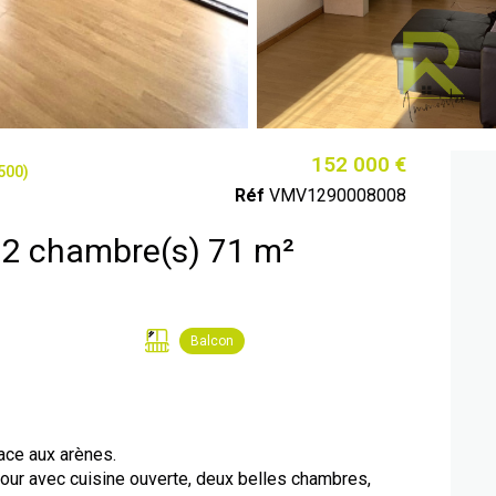
152 000 €
500)
Réf
VMV1290008008
Appartement 3 pièce(s) 2 chambre(s) 71 m²
Balcon
ace aux arènes.
our avec cuisine ouverte, deux belles chambres,