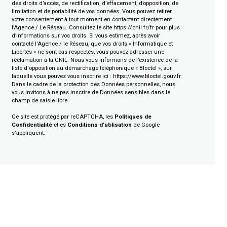
des droits d’accès, de rectification, d’effacement, d’opposition, de
limitation et de portabilité de vos données. Vous pouvez retirer
votre consentement à tout moment en contactant directement
l’Agence / Le Réseau. Consultez le site
https://cnil.fr/fr
pour plus
d’informations sur vos droits. Si vous estimez, après avoir
contacté l'Agence / le Réseau, que vos droits « Informatique et
Libertés » ne sont pas respectés, vous pouvez adresser une
réclamation à la CNIL. Nous vous informons de l’existence de la
liste d'opposition au démarchage téléphonique « Bloctel », sur
laquelle vous pouvez vous inscrire ici :
https://www.bloctel.gouv.fr
.
Dans le cadre de la protection des Données personnelles, nous
vous invitons à ne pas inscrire de Données sensibles dans le
champ de saisie libre.
Ce site est protégé par reCAPTCHA, les
Politiques de
Confidentialité
et es
Conditions d'utilisation
de Google
s'appliquent.