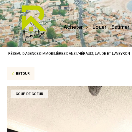
Maisons / Villas
Appartements
Acheter
Louer
Estimer
Terrains
Prestige
RÉSEAU D’AGENCES IMMOBILIÈRES DANS L’HÉRAULT, L’AUDE ET L’AVEYRON
Autres
RETOUR
COUP DE COEUR