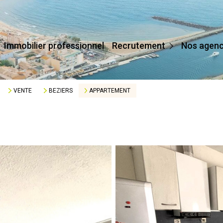
Devenir Conseiller
Immobilier professionnel
Recrutement
Nos agen
Affilier Mon Agence
Je Crée Mon Agence
VENTE
BEZIERS
APPARTEMENT