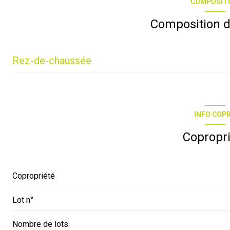
COMPOSIT
2 étage(s)
Composition d
balcon
Rez-de-chaussée
chambre
chambre
INFO COP
salon/sejour
Copropr
salle de bain
Copropriété
Lot n°
Nombre de lots