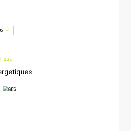
ets roulants électriques.
x modéré.
US
ous pour visiter ce bien. Visite virtuelle possible
bilierpro.com
TIQUE
4.67.98.83.57
ergetiques
 6
te-part du budget prévisionnel vendeur) 1.000 €
ie à partir des prix de l’énergie de l’année : 2021
é sont disponibles sur le site Géorisques :
é sont disponibles sur le site
Géorisques