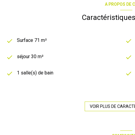
A PROPOS DE C
Caractéristiques
Surface 71 m²
séjour 30 m²
1 salle(s) de bain
construit en 1900
Chauffage individuel : chaudière (gaz de ville)
VOIR PLUS DE CARACT
exposition Sud