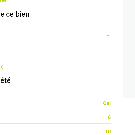
ION
vue Dégagée - Arènes
e ce bien
interphone
16 m²
13 m²
RO
30 m²
iété
2 m²
Oui
6
10