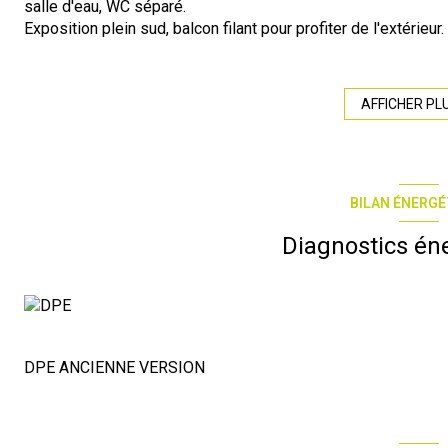
salle d'eau, WC séparé.
Exposition plein sud, balcon filant pour profiter de l'extérieur.
Climatisation réversible, gaz de ville, double vitrage pvc, vol
Faibles charges de copropriété.
Possibilité de louer un emplacement de stationnement à pri
AFFICHER PL
Contactez-moi pour tous renseignements ou prise de rendez-v
sur demande.
Mireille VINCENT au 07.59.62.97.60 ; mail :
m.vincent@r-immo
BILAN ÉNERGÉ
Agence de BESSAN - 25 avenue du 8 mai 1945 – BESSAN : 0
Surface loi Carrez : 71,91m²
Diagnostics én
Bien soumis au statut juridique de la copropriété. Nb de lots :
Charges annuelles de copropriété (montant moyen annuel quo
Classe énergie : D-201 Classe climat : C-22
Montant moyen estimé des dépenses annuelles d’énergie, établ
Entre : 1.090€ et 1.520€
Les informations sur les risques auxquels ce bien est expos
DPE ANCIENNE VERSION
www.georisques.gouv.fr
Les informations sur les risques auxquels ce bien est expos