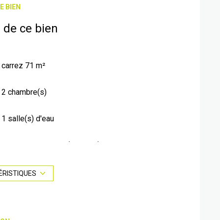
E BIEN
 de ce bien
carrez 71 m²
2 chambre(s)
1 salle(s) d'eau
cuisine américaine (équipée)
Chauffage autre : air pulsé (climatisation)
ÉRISTIQUES
2ème étage