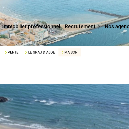
Devenir Conseiller
Immobilier professionnel
Recrutement
Nos agen
Affilier Mon Agence
Je Crée Mon Agence
VENTE
LE GRAU D AGDE
MAISON