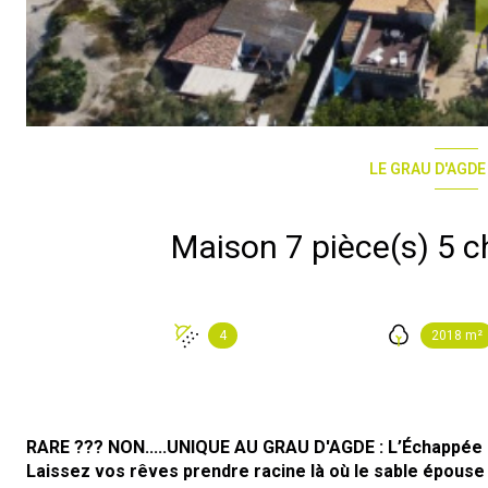
LE GRAU D'AGDE
4
2018 m²
RARE ??? NON.....UNIQUE AU GRAU D'AGDE : L’Échappée B
Laissez vos rêves prendre racine là où le sable épouse 