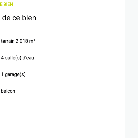
E BIEN
 18 O3 24 2O pour plus de photos ou une visite
 de ce bien
terrain 2 018 m²
4 salle(s) d'eau
1 garage(s)
balcon