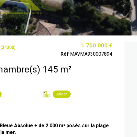
1 700 000 €
 (34300)
Réf
MAVMA930007894
Maison 7 pièce(s) 5 chambre(s) 145 m²
Balcon
leue Absolue + de 2 000 m² posés sur la plage
la mer.