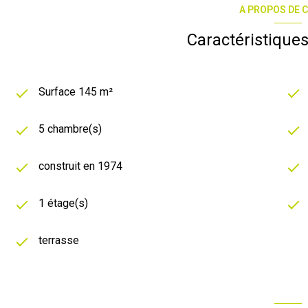
A PROPOS DE C
Vivez l’exceptionnel au quotidien. Contactez-nous au O6
privée exclusive.
Caractéristiques
Alain Merlo
Surface 145 m²
5 chambre(s)
construit en 1974
1 étage(s)
terrasse