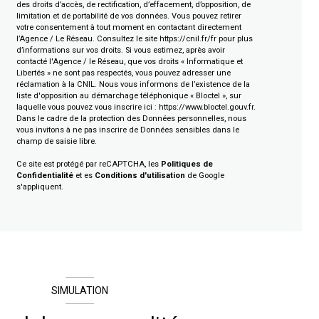
des droits d’accès, de rectification, d’effacement, d’opposition, de
limitation et de portabilité de vos données. Vous pouvez retirer
votre consentement à tout moment en contactant directement
l’Agence / Le Réseau. Consultez le site
https://cnil.fr/fr
pour plus
d’informations sur vos droits. Si vous estimez, après avoir
contacté l'Agence / le Réseau, que vos droits « Informatique et
Libertés » ne sont pas respectés, vous pouvez adresser une
réclamation à la CNIL. Nous vous informons de l’existence de la
liste d'opposition au démarchage téléphonique « Bloctel », sur
laquelle vous pouvez vous inscrire ici :
https://www.bloctel.gouv.fr
.
Dans le cadre de la protection des Données personnelles, nous
vous invitons à ne pas inscrire de Données sensibles dans le
champ de saisie libre.
Ce site est protégé par reCAPTCHA, les
Politiques de
Confidentialité
et es
Conditions d'utilisation
de Google
s'appliquent.
SIMULATION