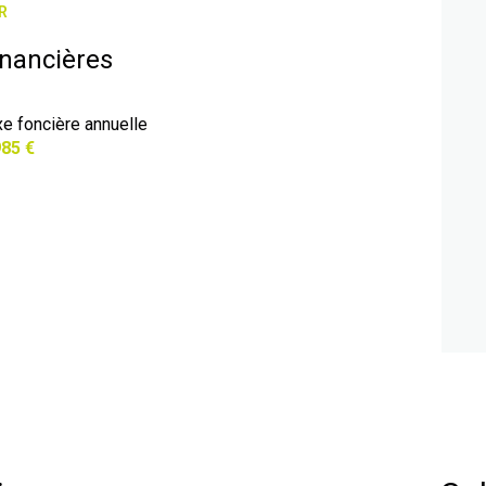
R
inancières
xe foncière annuelle
985 €