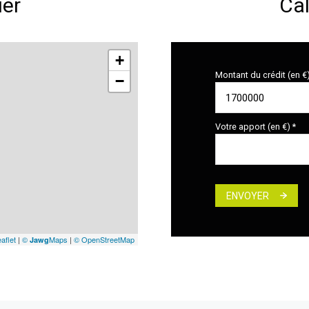
ier
Cal
+
Montant du crédit (en €
−
Votre apport (en €) *
ENVOYER
aflet
|
©
Maps
|
© OpenStreetMap
Jawg