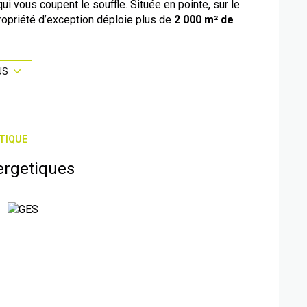
qui vous coupent le souffle. Située en pointe, sur le
propriété d’exception déploie plus de
2 000 m² de
ce spectaculaire et d'une rareté absolue sur notre
US
'histoire, à réinventer et restaurer entièrement.
ignés de lumière, s'ouvrant sur un jardin
oux ressac des vagues.
le ou un salon d'observation, cet espace offre une
TIQUE
e lever du soleil embrasera votre réveil ; chaque soir,
ergetiques
ique unique en bout de course, cette pointe garantit
ondent à 180 degrés. Vous n'achetez pas seulement
noramas les plus exclusifs de la côte.
lignes épurées, de redonner vie à une demeure de
 configuration de ce bien d'exception permet toutes
en pointe et une vue mer à l'étage... Ce bien n'a tout
pportunité patrimoniale unique, un héritage à bâtir.