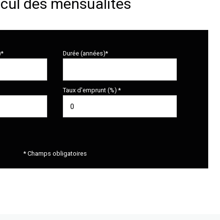
cul des mensualités
)*
Durée (années)*
Taux d'emprunt (%) *
* Champs obligatoires