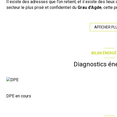
Il existe des adresses que l'on retient, et il existe des lieux 
secteur le plus prisé et confidentiel du
Grau d'Agde
, cette 
terrain en accès direct et immédiat à la plage
. Une surfa
littoral, véritable joyau brut qui n'attend que votre vision.
Le projet d'une vie : L'horizon pour seul vis-à-vis
AFFICHER PL
Sur ce promontoire de liberté se dresse une bâtisse chargée d
Au rez-de-chaussée :
Imaginez de vastes espaces de vie ba
méditerranéen suspendu au-dessus du sable, bercé par le d
À l'étage :
Le grand frisson. Conçu comme une suite magistra
BILAN ÉNERGÉ
vue mer panoramique et époustouflante
. Chaque matin, l
la Méditerranée sera votre tableau privé.
Diagnostics én
Un emplacement en "Pointe" : Entre intimité et prestige
Bénéficiant d'une double exposition et d'une position stratég
un panorama à couper le souffle où le ciel et l'eau se conf
des murs ou un terrain ; vous devenez le gardien d'un des pa
Un potentiel sans équivalent
Que vous rêviez d’une villa d’architecte contemporaine aux 
DPE en cours
charme balnéaire ou de créer un refuge luxueux et secret, la
les audaces architecturales.
Plus simplement
:
Une telle superficie, un accès direct plage 
simplement aucun équivalent sur le marché actuel. C'est une o