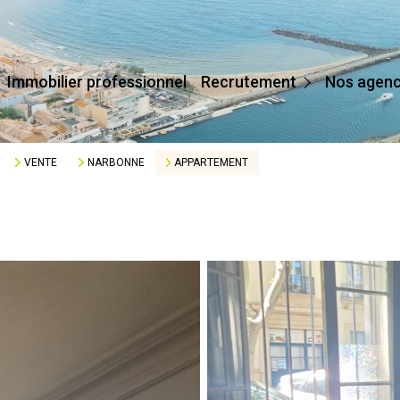
Devenir Conseiller
Immobilier professionnel
Recrutement
Nos agen
Affilier Mon Agence
Je Crée Mon Agence
VENTE
NARBONNE
APPARTEMENT