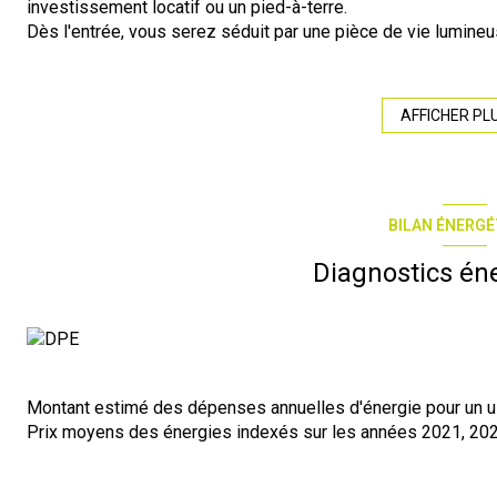
investissement locatif ou un pied-à-terre.
Dès l'entrée, vous serez séduit par une pièce de vie lumine
cuisine ouverte, offrant un espace convivial et fonctionnel au
L'appartement dispose également :
- D'une chambre indépendante
AFFICHER PL
- D'une salle de bain avec WC
- Apportant confort et modernité
Ce bien offre un beau potentiel et saura séduire les personn
vivre.
BILAN ÉNERGÉ
A visiter sans tarder !
Contactez Anthony HERLET EI, immatriculée 522 698 090 au 
Diagnostics én
aujourd'hui
O76OO83701 team.lezignan-11 @ r-immobilierpro.com
Montant estimé des dépenses annuelles d'énergie pour un us
Prix moyens des énergies indexés sur les années 2021, 20