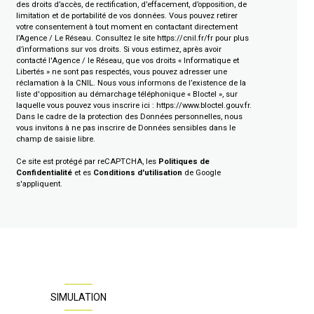
des droits d’accès, de rectification, d’effacement, d’opposition, de
limitation et de portabilité de vos données. Vous pouvez retirer
votre consentement à tout moment en contactant directement
l’Agence / Le Réseau. Consultez le site
https://cnil.fr/fr
pour plus
d’informations sur vos droits. Si vous estimez, après avoir
contacté l'Agence / le Réseau, que vos droits « Informatique et
Libertés » ne sont pas respectés, vous pouvez adresser une
réclamation à la CNIL. Nous vous informons de l’existence de la
liste d'opposition au démarchage téléphonique « Bloctel », sur
laquelle vous pouvez vous inscrire ici :
https://www.bloctel.gouv.fr
.
Dans le cadre de la protection des Données personnelles, nous
vous invitons à ne pas inscrire de Données sensibles dans le
champ de saisie libre.
Ce site est protégé par reCAPTCHA, les
Politiques de
Confidentialité
et es
Conditions d'utilisation
de Google
s'appliquent.
SIMULATION