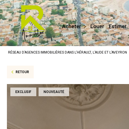
Maisons / Villas
Appartements
Acheter
Louer
Estimer
Terrains
Prestige
RÉSEAU D’AGENCES IMMOBILIÈRES DANS L’HÉRAULT, L’AUDE ET L’AVEYRON
Autres
RETOUR
EXCLUSIF
NOUVEAUTÉ