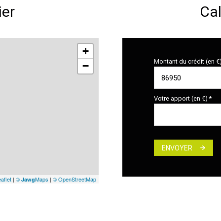
ier
Cal
+
Montant du crédit (en €
−
Votre apport (en €) *
ENVOYER
aflet
|
©
Maps
|
© OpenStreetMap
Jawg