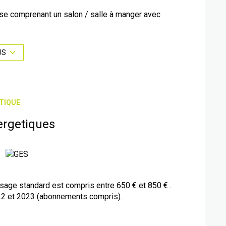
use comprenant un salon / salle à manger avec
 quotidien.
US
es recherchant un logement pratique et agréable à
TIQUE
RSAC de Narbonne pour organiser une visite dès
ergetiques
age standard est compris entre 650 € et 850 € .
22 et 2023 (abonnements compris).