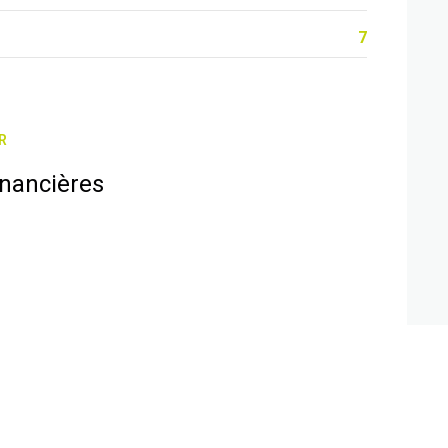
7
R
inancières