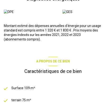
de bain indépendante ainsi qu'un WC viennent parfaire cet étage
confortable et bien agencé.
Prestations tel que Monte personne, Climatisation, adoucisseur
d'eau.
Un bien rare, idéal en résidence principale comme en pied-à terre
contemporain.
Montant estimé des dépenses annuelles d'énergie pour un usage
N’hésitez pas à nous contacter, au tel O 637 464 352,ou 0 610 906
standard est compris entre 1 320 € et 1 830 € . Prix moyens des
305 Agence de Florensac, 1 bis boulevard Victor hugo, a.frechard
énergies indexés sur les années 2021, 2022 et 2023
@ r-immobilierpro . com
(abonnements compris).
www.agencerobert.com
A PROPOS DE CE BIEN
Caractéristiques de ce bien
Surface 109 m²
terrain 75 m²