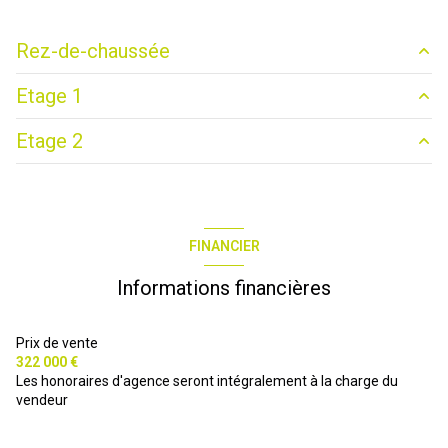
Rez-de-chaussée
Etage 1
entrée
2.4 m²
Etage 2
annexe
20 m²
degagement
4.1 m²
4.1 m²
cuisine
10.9 m²
salle de bain
5.9 m²
garage
36.7 m²
salon/sejour
27.2 m²
salle de bain
5.2 m²
FINANCIER
buanderie
3.6 m²
WC
1.7 m²
Informations financières
WC
2.1 m²
chambre
18.2 m²
Prix de vente
chambre
12.8 m²
322 000 €
Les honoraires d'agence seront intégralement à la charge du
vendeur