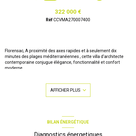
322 000 €
Réf
CCVMA270007400
Florensac, A proximité des axes rapides et à seulement dix
minutes des plages méditerranéennes , cette villa d'architecte
contemporaine conjugue élégance, fonctionnalité et confort
moderne.
Développant 109m² Habitables Répartie sur 3 niveaux.
Au rez-de-chaussée un vaste garage ainsi qu'une première suite
parentale, idéale pour recevoir ou préserver une indépendance
AFFICHER PLUS
totale.
Au premier étage, l'espace de vie s'ouvre sur un grand séjour
baigné de lumière ,intégrant un salon convivial et une cuisine
contemporaine entiérement équipée et aménagée l'ensemble se
prolonge vers une terrasse éxposée plein sud.Un Wc indépendant
et un cellier complète ce niveau.
BILAN ÉNERGÉTIQUE
Au deuxième étage , l'espace nuit dessert deux chambres ,dont
une suite parentale avec dressing et terrasse privative.Une salle
Diagnostics énergetiques