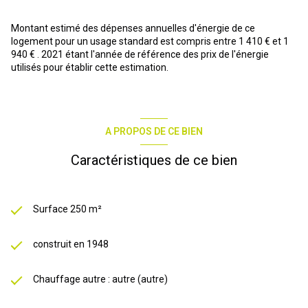
Des possibilités d'aménagement : pour personnaliser ce bien
selon vos goût et vos projets. Cette propriété représente une
Montant estimé des dépenses annuelles d'énergie de ce
opportunité rare d'acquérir un patrimoine de qualité dans un
logement pour un usage standard est compris entre 1 410 € et 1
environement privilégié. Bonne visite !
940 € . 2021 étant l'année de référence des prix de l'énergie
utilisés pour établir cette estimation.
Les informations sur les risques auxquels ce bien est exposé sont
disponibles sur le site
Géorisques
A PROPOS DE CE BIEN
Caractéristiques de ce bien
Surface 250 m²
construit en 1948
Chauffage autre : autre (autre)