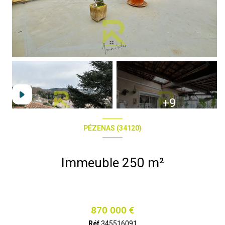
+9
PÉZENAS (34120)
Immeuble 250 m²
870 000 €
Réf
345516091