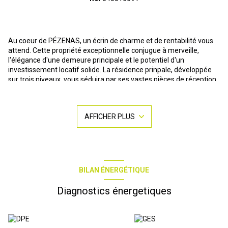
Au coeur de PÉZENAS, un écrin de charme et de rentabilité vous
attend. Cette propriété exceptionnelle conjugue à merveille,
l'élégance d'une demeure principale et le potentiel d'un
investissement locatif solide. La résidence prinpale, développée
sur trois niveaux, vous séduira par ses vastes pièces de réception
baignées de lumière, sa cuisine équipée et fonctionnelle, ses trois
chambres et ses espaces de détente tels que la véranda et la
terrasse ensoileillée. Un grand garage ainsi qu'une cave vouté
AFFICHER PLUS
viennent compléter ce tableau. La partie locative, entièrement
louée, propose trois appartements confortables (2 T3 et 1 T4),
offrant un rendement locatif attractif. Un garage collectif avec 3
places de stationnements est également inclus. Le point fort de
cet ensemble réside dans son coté atypique : une terrasse
privative aménagée sur le toit de l'immeuble locatif, offrant une
BILAN ÉNERGÉTIQUE
vue dégagée et un espace extérieur à la maison principale. Les
atouts de cet invsetissement sont nombreux : - Un emplacement
Diagnostics énergetiques
privilégié : au coeur de la charmante ville de Pézenas, offrant un
cadre de vie agréable et dynamique. - Un potentiel locatif : avec
des revenus stables et sécurisés . - Un bien polyvalent : idéal pour
une résidence principale et un investissement locatif simultanés. -