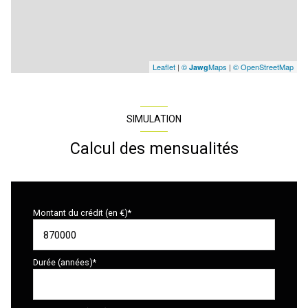
Leaflet
|
©
Maps
|
© OpenStreetMap
Jawg
SIMULATION
Calcul des mensualités
Montant du crédit (en €)*
Durée (années)*