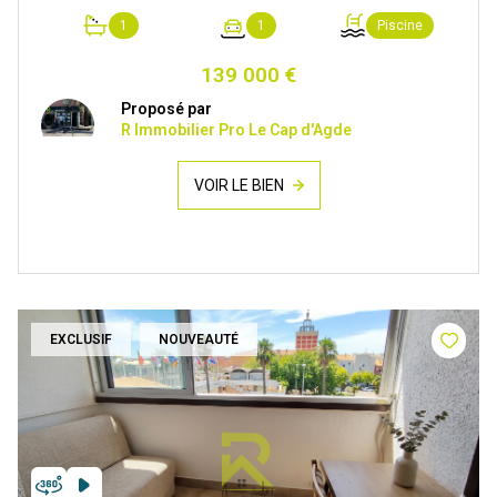
1
1
Piscine
139 000 €
Proposé par
R Immobilier Pro Le Cap d'Agde
VOIR LE BIEN
EXCLUSIF
NOUVEAUTÉ