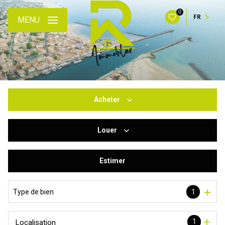
0
FR
MENU
Acheter
Louer
De l'ancien
Du neuf
Estimer
à l'année
De l'immo pro
De l'immo pro
Type de bien
1
1
Localisation