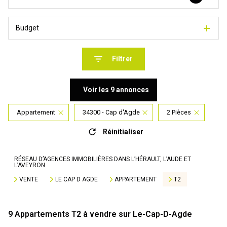
Budget
Filtrer
Voir les
9
annonces
Appartement
34300 - Cap d'Agde
2 Pièces
Réinitialiser
RÉSEAU D’AGENCES IMMOBILIÈRES DANS L’HÉRAULT, L’AUDE ET
L’AVEYRON
VENTE
LE CAP D AGDE
APPARTEMENT
T2
9
Appartements T2 à vendre sur Le-Cap-D-Agde