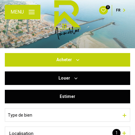
0
FR
MENU
Acheter
Louer
De l'ancien
Du neuf
Estimer
à l'année
De l'immo pro
De l'immo pro
Type de bien
1
Localisation