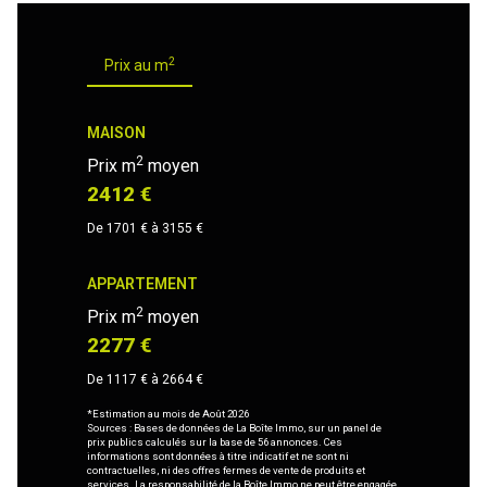
2
Prix au m
MAISON
2
Prix m
moyen
2412 €
De 1701 € à 3155 €
APPARTEMENT
2
Prix m
moyen
2277 €
De 1117 € à 2664 €
*Estimation au mois de Août 2026
Sources : Bases de données de La Boîte Immo, sur un panel de
prix publics calculés sur la base de 56 annonces. Ces
informations sont données à titre indicatif et ne sont ni
contractuelles, ni des offres fermes de vente de produits et
services. La responsabilité de la Boîte Immo ne peut être engagée